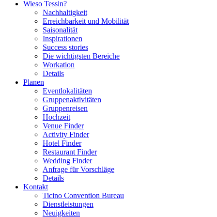
Wieso Tessin?
Nachhaltigkeit
Erreichbarkeit und Mobilität
Saisonalität
Inspirationen
Success stories
Die wichtigsten Bereiche
Workation
Details
Planen
Eventlokalitäten
Gruppenaktivitäten
Gruppenreisen
Hochzeit
Venue Finder
Activity Finder
Hotel Finder
Restaurant Finder
Wedding Finder
Anfrage für Vorschläge
Details
Kontakt
Ticino Convention Bureau
Dienstleistungen
Neuigkeiten