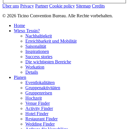
Über uns
Privacy
Partner
Cookie policy
Sitemap
Credits
© 2026 Ticino Convention Bureau. Alle Rechte vorbehalten.
Home
Wieso Tessin?
Nachhaltigkeit
Erreichbarkeit und Mobilität
Saisonalität
Inspirationen
Success stories
Die wichtigsten Bereiche
Workation
Details
Planen
Eventlokalitäten
Gruppenaktivitäten
Gruppenreisen
Hochzeit
Venue Finder
Activity Finder
Hotel Finder
Restaurant Finder
Wedding Finder