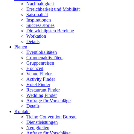
Nachhaltigkeit
Erreichbarkeit und Mobilität
Saisonalität
Inspirationen
Success stories
Die wichtigsten Bereiche
Workation
Details
Planen
Eventlokalitäten
Gruppenaktivitäten
Gruppenreisen
Hochzeit
Venue Finder
Activity Finder
Hotel Finder
Restaurant Finder
Wedding Finder
Anfrage für Vorschläge
Details
Kontakt
Ticino Convention Bureau
Dienstleistungen
Neuigkeiten
Anfrage für Vorschläge