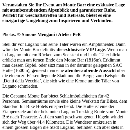
Veranstalten Sie Ihr Event am Monte Bar: eine exklusive Lage
mit atemberaubendem Alpenblick und garantierter Ruhe.
Perfekt für Geschäftstreffen und Retreats, bietet es eine
einzigartige Umgebung zum Inspirieren und Verbinden.
Photos:
© Simone Mengani / Atelier PeR
Stell dir vor Lugano und seine Täler wären ein Amphitheater. Dann
wäre der Monte Bar definitiv
die exklusivste VIP Loge
. Wenn man
in Lugano mit dem Rücken zum See steht und in die Täler blickt
erblickt man am fernen Ende den Monte Bar (1816m). Erklimmt
man dessen Gipfel, oder sitzt man in der darunter gelegenen SAC
Hütte (1600m), geniesst man eine
atemberaubende Aussicht
über
die einem zu Füssen liegende Stadt und die Berge, zum Beispiel die
‚Denti della Vecchia’, die sich wie eine Krone um die Täler von
Lugano schmieden.
Die Capanna Monte Bar bietet Schlafmöglichkeiten für 42
Personen, Seminarräume sowie eine kleine Werkstatt für Bikes, dem
Standard für Bike Hotels entsprechend. Die Hütte ist eine der
Etappenziele auf der bekannten Lugano Trekking Route vom Monte
Brè nach Tesserete. Auf den sanft geschwungenen Hügeln windet
sich der Weg über 44,4 Kilometer. Die Wanderer umkreisen in
einem grossen Bogen die Stadt Lugano, befinden sich aber stets in