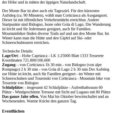
der Höhe und in mitten der üppigen Naturlandschaft.
Der Monte Bar ist aber auch ein Tagesziel. Für den kürzesten
Aufstieg (ca. 90 Minuten), wählt man Corticiasca als Ausgangsort.
Dieser ist mit öffentlichen Verkehrsmitteln erreichbar. Andere
Startpunkte sind Bidogno, Isone oder Gola di Lago. Die Wanderung
ist leicht und für Jedermann geeignet, auch für Familien.
Mountainbiker finden diverse Trails auf und um den Monte Bar. Im
Winter kann man die Hütte und den Gipfel auf Ski- oder
Schneeschuhtouren erreichen.
Technische Details:
Lage/Ort
: - Hohe Capriasca - LK 1:25000 Blatt 1333 Tesserete
Koordinaten 721.800/106.600
Zugang
: - von Corticiasca 1h 30 min - von Bidogno (von alpe
Rompiago) 2 h 30 min - von Gola di Lago 2 h 30 min Der Aufstieg
zur Hütte ist leicht, auch für Familien geeignet - im Winter mit
Schneeschuhen und Tourenski von Corticiasca - Mountain bike von
Tesserete von Bidogno
Schlafplätze
: - insgesamt 42 Schlafplätze - Aufenthaltsraum 60
Plätze - Windgeschützte Terrasse mit Sicht auf Lugano mit 80 Plätze
Das ganze Jahr offen.
Von Mai bis Oktober bewirtschaftet und an
Wochenenden. Warme Küche den ganzen Tag.
Eventflächen