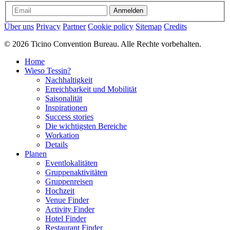
Anmelden
Über uns
Privacy
Partner
Cookie policy
Sitemap
Credits
© 2026 Ticino Convention Bureau. Alle Rechte vorbehalten.
Home
Wieso Tessin?
Nachhaltigkeit
Erreichbarkeit und Mobilität
Saisonalität
Inspirationen
Success stories
Die wichtigsten Bereiche
Workation
Details
Planen
Eventlokalitäten
Gruppenaktivitäten
Gruppenreisen
Hochzeit
Venue Finder
Activity Finder
Hotel Finder
Restaurant Finder