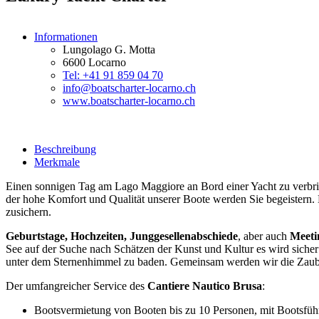
Informationen
Lungolago G. Motta
6600 Locarno
Tel: +41 91 859 04 70
info@boatscharter-locarno.ch
www.boatscharter-locarno.ch
Beschreibung
Merkmale
Einen sonnigen Tag am Lago Maggiore an Bord einer Yacht zu verbrin
der hohe Komfort und Qualität unserer Boote werden Sie begeistern. N
zusichern.
Geburtstage, Hochzeiten, Junggesellenabschiede
, aber auch
Meeti
See auf der Suche nach Schätzen der Kunst und Kultur es wird sicher
unter dem Sternenhimmel zu baden. Gemeinsam werden wir die Zauber
Der umfangreicher Service des
Cantiere Nautico Brusa
:
Bootsvermietung von Booten bis zu 10 Personen, mit Bootsführ