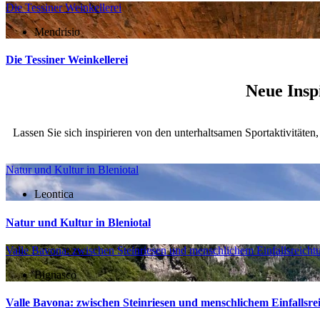
Die Tessiner Weinkellerei
Mendrisio
Die Tessiner Weinkellerei
Neue Insp
Lassen Sie sich inspirieren von den unterhaltsamen Sportaktivitäte
Natur und Kultur in Bleniotal
Leontica
Natur und Kultur in Bleniotal
Valle Bavona: zwischen Steinriesen und menschlichem Einfallsreich
Bignasco
Valle Bavona: zwischen Steinriesen und menschlichem Einfallsr