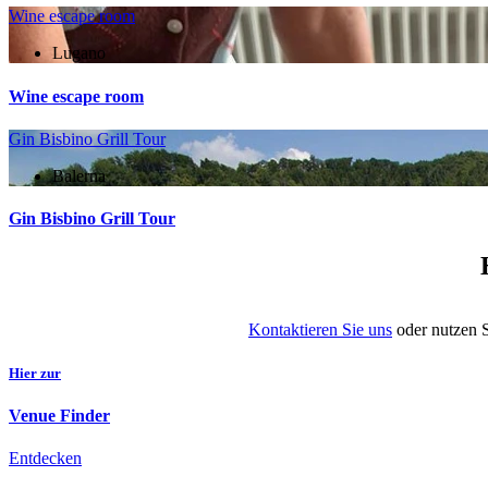
Wine escape room
Lugano
Wine escape room
Gin Bisbino Grill Tour
Balerna
Gin Bisbino Grill Tour
Kontaktieren Sie uns
oder nutzen S
Hier zur
Venue Finder
Entdecken