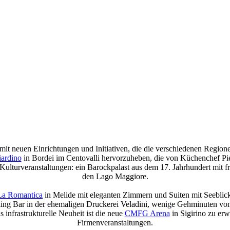
r, mit neuen Einrichtungen und Initiativen, die die verschiedenen Regi
iardino
in Bordei im Centovalli hervorzuheben, die von Küchenchef Piet
ulturveranstaltungen: ein Barockpalast aus dem 17. Jahrhundert mit 
den Lago Maggiore.
La Romantica
in Melide mit eleganten Zimmern und Suiten mit Seeblic
tening Bar in der ehemaligen Druckerei Veladini, wenige Gehminuten vo
infrastrukturelle Neuheit ist die neue
CMFG Arena
in Sigirino zu erw
Firmenveranstaltungen.