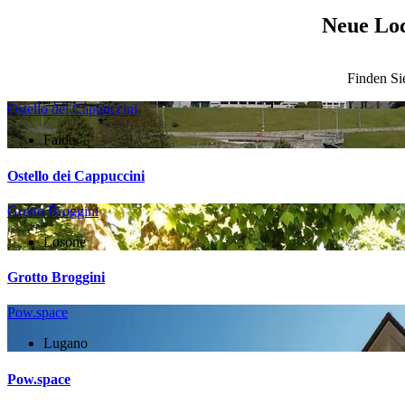
Neue Loc
Finden Sie
Ostello dei Cappuccini
Faido
Ostello dei Cappuccini
Grotto Broggini
Losone
Grotto Broggini
Pow.space
Lugano
Pow.space