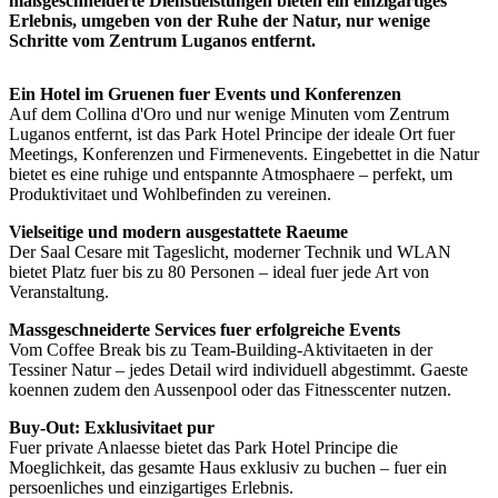
maßgeschneiderte Dienstleistungen bieten ein einzigartiges
Erlebnis, umgeben von der Ruhe der Natur, nur wenige
Schritte vom Zentrum Luganos entfernt.
Ein Hotel im Gruenen fuer Events und Konferenzen
Auf dem Collina d'Oro und nur wenige Minuten vom Zentrum
Luganos entfernt, ist das Park Hotel Principe der ideale Ort fuer
Meetings, Konferenzen und Firmenevents. Eingebettet in die Natur
bietet es eine ruhige und entspannte Atmosphaere – perfekt, um
Produktivitaet und Wohlbefinden zu vereinen.
Vielseitige und modern ausgestattete Raeume
Der Saal Cesare mit Tageslicht, moderner Technik und WLAN
bietet Platz fuer bis zu 80 Personen – ideal fuer jede Art von
Veranstaltung.
Massgeschneiderte Services fuer erfolgreiche Events
Vom Coffee Break bis zu Team-Building-Aktivitaeten in der
Tessiner Natur – jedes Detail wird individuell abgestimmt. Gaeste
koennen zudem den Aussenpool oder das Fitnesscenter nutzen.
Buy-Out: Exklusivitaet pur
Fuer private Anlaesse bietet das Park Hotel Principe die
Moeglichkeit, das gesamte Haus exklusiv zu buchen – fuer ein
persoenliches und einzigartiges Erlebnis.