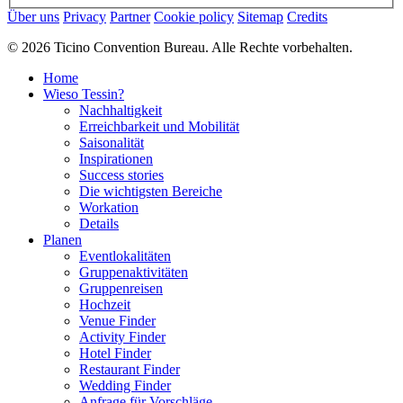
Über uns
Privacy
Partner
Cookie policy
Sitemap
Credits
© 2026 Ticino Convention Bureau. Alle Rechte vorbehalten.
Home
Wieso Tessin?
Nachhaltigkeit
Erreichbarkeit und Mobilität
Saisonalität
Inspirationen
Success stories
Die wichtigsten Bereiche
Workation
Details
Planen
Eventlokalitäten
Gruppenaktivitäten
Gruppenreisen
Hochzeit
Venue Finder
Activity Finder
Hotel Finder
Restaurant Finder
Wedding Finder
Anfrage für Vorschläge