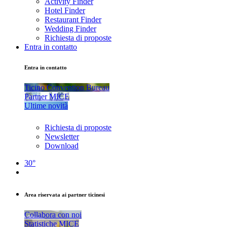
Activity Finder
Hotel Finder
Restaurant Finder
Wedding Finder
Richiesta di proposte
Entra in contatto
Entra in contatto
Ticino Convention Bureau
Partner MICE
Ultime novità
Richiesta di proposte
Newsletter
Download
30°
Area riservata ai partner ticinesi
Collabora con noi
Statistiche MICE