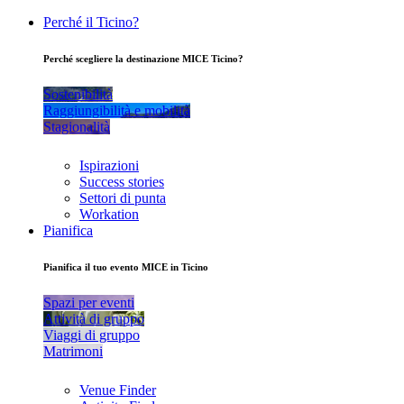
Perché il Ticino?
Perché scegliere la destinazione MICE Ticino?
Sostenibilità
Raggiungibilità e mobilità
Stagionalità
Ispirazioni
Success stories
Settori di punta
Workation
Pianifica
Pianifica il tuo evento MICE in Ticino
Spazi per eventi
Attività di gruppo
Viaggi di gruppo
Matrimoni
Venue Finder