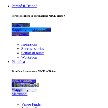
Perché il Ticino?
Perché scegliere la destinazione MICE Ticino?
Sostenibilità
Raggiungibilità e mobilità
Stagionalità
Ispirazioni
Success stories
Settori di punta
Workation
Pianifica
Pianifica il tuo evento MICE in Ticino
Spazi per eventi
Attività di gruppo
Viaggi di gruppo
Matrimoni
Venue Finder