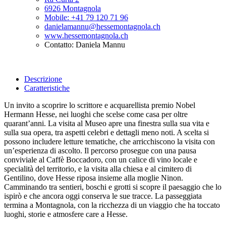
6926 Montagnola
Mobile: +41 79 120 71 96
danielamannu@hessemontagnola.ch
www.hessemontagnola.ch
Contatto: Daniela Mannu
Descrizione
Caratteristiche
Un invito a scoprire lo scrittore e acquarellista premio Nobel
Hermann Hesse, nei luoghi che scelse come casa per oltre
quarant’anni. La visita al Museo apre una finestra sulla sua vita e
sulla sua opera, tra aspetti celebri e dettagli meno noti. A scelta si
possono includere letture tematiche, che arricchiscono la visita con
un’esperienza di ascolto. Il percorso prosegue con una pausa
conviviale al Caffè Boccadoro, con un calice di vino locale e
specialità del territorio, e la visita alla chiesa e al cimitero di
Gentilino, dove Hesse riposa insieme alla moglie Ninon.
Camminando tra sentieri, boschi e grotti si scopre il paesaggio che lo
ispirò e che ancora oggi conserva le sue tracce. La passeggiata
termina a Montagnola, con la ricchezza di un viaggio che ha toccato
luoghi, storie e atmosfere care a Hesse.