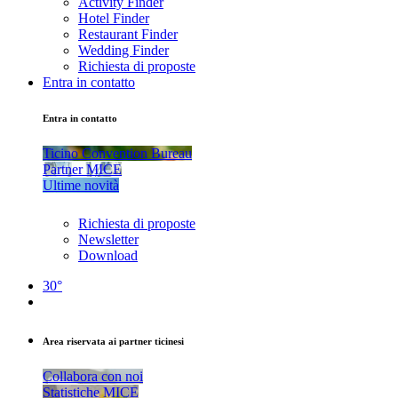
Activity Finder
Hotel Finder
Restaurant Finder
Wedding Finder
Richiesta di proposte
Entra in contatto
Entra in contatto
Ticino Convention Bureau
Partner MICE
Ultime novità
Richiesta di proposte
Newsletter
Download
30°
Area riservata ai partner ticinesi
Collabora con noi
Statistiche MICE