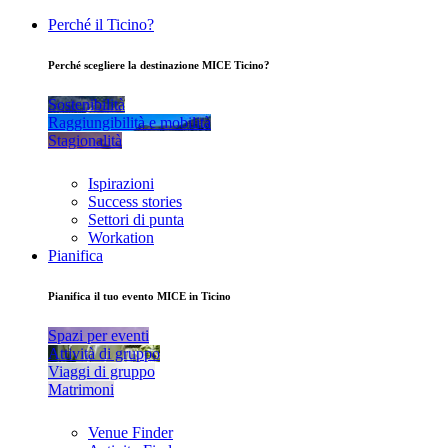
Perché il Ticino?
Perché scegliere la destinazione MICE Ticino?
Sostenibilità
Raggiungibilità e mobilità
Stagionalità
Ispirazioni
Success stories
Settori di punta
Workation
Pianifica
Pianifica il tuo evento MICE in Ticino
Spazi per eventi
Attività di gruppo
Viaggi di gruppo
Matrimoni
Venue Finder