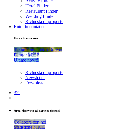
Activity Finder
Hotel Finder
Restaurant Finder
Wedding Finder
Richiesta di proposte
Entra in contatto
Entra in contatto
Ticino Convention Bureau
Partner MICE
Ultime novità
Richiesta di proposte
Newsletter
Download
32°
Area riservata ai partner ticinesi
Collabora con noi
Statistiche MICE