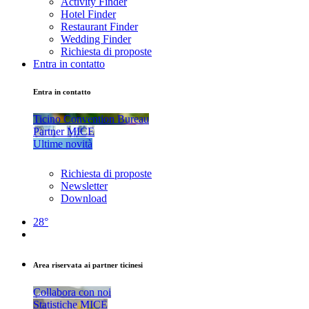
Activity Finder
Hotel Finder
Restaurant Finder
Wedding Finder
Richiesta di proposte
Entra in contatto
Entra in contatto
Ticino Convention Bureau
Partner MICE
Ultime novità
Richiesta di proposte
Newsletter
Download
28°
Area riservata ai partner ticinesi
Collabora con noi
Statistiche MICE