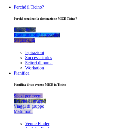
Perché il Ticino?
Perché scegliere la destinazione MICE Ticino?
Sostenibilità
Raggiungibilità e mobilità
Stagionalità
Ispirazioni
Success stories
Settori di punta
Workation
Pianifica
Pianifica il tuo evento MICE in Ticino
Spazi per eventi
Attività di gruppo
Viaggi di gruppo
Matrimoni
Venue Finder