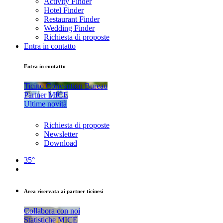
Activity Finder
Hotel Finder
Restaurant Finder
Wedding Finder
Richiesta di proposte
Entra in contatto
Entra in contatto
Ticino Convention Bureau
Partner MICE
Ultime novità
Richiesta di proposte
Newsletter
Download
35°
Area riservata ai partner ticinesi
Collabora con noi
Statistiche MICE