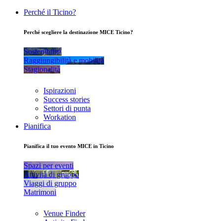
Perché il Ticino?
Perché scegliere la destinazione MICE Ticino?
Sostenibilità
Raggiungibilità e mobilità
Stagionalità
Ispirazioni
Success stories
Settori di punta
Workation
Pianifica
Pianifica il tuo evento MICE in Ticino
Spazi per eventi
Attività di gruppo
Viaggi di gruppo
Matrimoni
Venue Finder