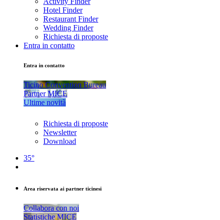
Activity Finder
Hotel Finder
Restaurant Finder
Wedding Finder
Richiesta di proposte
Entra in contatto
Entra in contatto
Ticino Convention Bureau
Partner MICE
Ultime novità
Richiesta di proposte
Newsletter
Download
35°
Area riservata ai partner ticinesi
Collabora con noi
Statistiche MICE