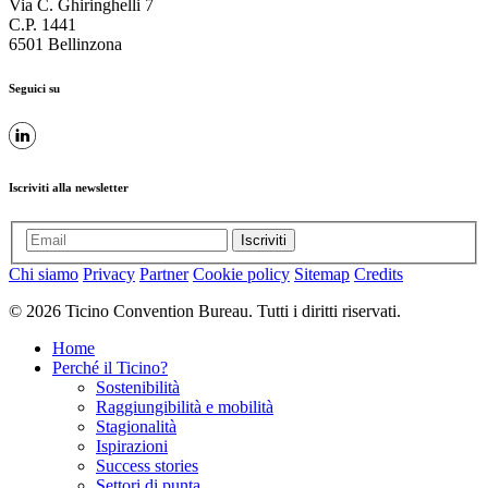
Via C. Ghiringhelli 7
C.P. 1441
6501 Bellinzona
Seguici su
Iscriviti alla newsletter
Iscriviti
Chi siamo
Privacy
Partner
Cookie policy
Sitemap
Credits
© 2026 Ticino Convention Bureau. Tutti i diritti riservati.
Home
Perché il Ticino?
Sostenibilità
Raggiungibilità e mobilità
Stagionalità
Ispirazioni
Success stories
Settori di punta