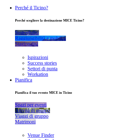
Perché il Ticino?
Perché scegliere la destinazione MICE Ticino?
Sostenibilità
Raggiungibilità e mobilità
Stagionalità
Ispirazioni
Success stories
Settori di punta
Workation
Pianifica
Pianifica il tuo evento MICE in Ticino
Spazi per eventi
Attività di gruppo
Viaggi di gruppo
Matrimoni
Venue Finder