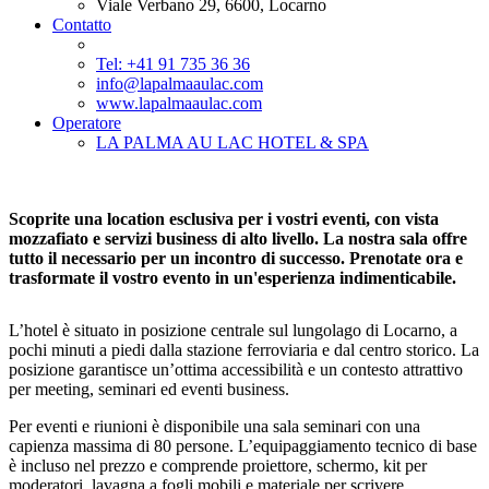
Viale Verbano 29, 6600, Locarno
Contatto
Tel: +41 91 735 36 36
info@lapalmaaulac.com
www.lapalmaaulac.com
Operatore
LA PALMA AU LAC HOTEL & SPA
Scoprite una location esclusiva per i vostri eventi, con vista
mozzafiato e servizi business di alto livello. La nostra sala offre
tutto il necessario per un incontro di successo. Prenotate ora e
trasformate il vostro evento in un'esperienza indimenticabile.
L’hotel è situato in posizione centrale sul lungolago di Locarno, a
pochi minuti a piedi dalla stazione ferroviaria e dal centro storico. La
posizione garantisce un’ottima accessibilità e un contesto attrattivo
per meeting, seminari ed eventi business.
Per eventi e riunioni è disponibile una sala seminari con una
capienza massima di 80 persone. L’equipaggiamento tecnico di base
è incluso nel prezzo e comprende proiettore, schermo, kit per
moderatori, lavagna a fogli mobili e materiale per scrivere.