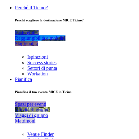
Perché il Ticino?
Perché scegliere la destinazione MICE Ticino?
Sostenibilità
Raggiungibilità e mobilità
Stagionalità
Ispirazioni
Success stories
Settori di punta
Workation
Pianifica
Pianifica il tuo evento MICE in Ticino
Spazi per eventi
Attività di gruppo
Viaggi di gruppo
Matrimoni
Venue Finder