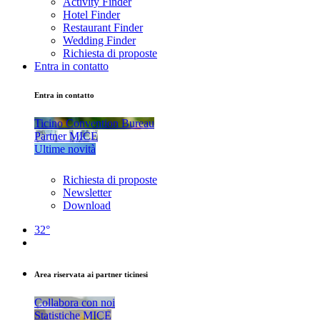
Activity Finder
Hotel Finder
Restaurant Finder
Wedding Finder
Richiesta di proposte
Entra in contatto
Entra in contatto
Ticino Convention Bureau
Partner MICE
Ultime novità
Richiesta di proposte
Newsletter
Download
32°
Area riservata ai partner ticinesi
Collabora con noi
Statistiche MICE