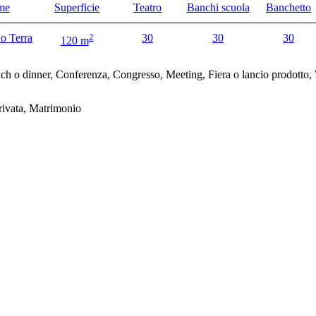
me
Superficie
Teatro
Banchi scuola
Banchetto
no Terra
2
30
30
30
120 m
nch o dinner, Conferenza, Congresso, Meeting, Fiera o lancio prodotto
rivata, Matrimonio