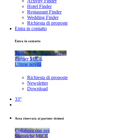
Activity Finder
Hotel Finder
Restaurant Finder
Wedding Finder
Richiesta di proposte
Entra in contatto
Entra in contatto
Ticino Convention Bureau
Partner MICE
Ultime novità
Richiesta di proposte
Newsletter
Download
33°
Area riservata ai partner ticinesi
Collabora con noi
Statistiche MICE