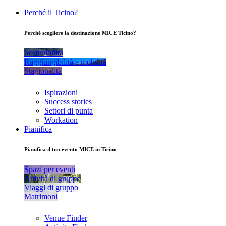
Perché il Ticino?
Perché scegliere la destinazione MICE Ticino?
Sostenibilità
Raggiungibilità e mobilità
Stagionalità
Ispirazioni
Success stories
Settori di punta
Workation
Pianifica
Pianifica il tuo evento MICE in Ticino
Spazi per eventi
Attività di gruppo
Viaggi di gruppo
Matrimoni
Venue Finder