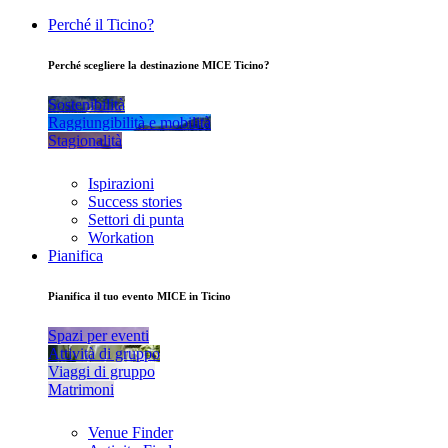
Perché il Ticino?
Perché scegliere la destinazione MICE Ticino?
Sostenibilità
Raggiungibilità e mobilità
Stagionalità
Ispirazioni
Success stories
Settori di punta
Workation
Pianifica
Pianifica il tuo evento MICE in Ticino
Spazi per eventi
Attività di gruppo
Viaggi di gruppo
Matrimoni
Venue Finder