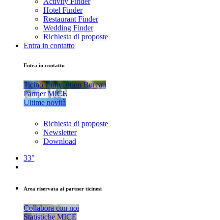
Activity Finder
Hotel Finder
Restaurant Finder
Wedding Finder
Richiesta di proposte
Entra in contatto
Entra in contatto
Ticino Convention Bureau
Partner MICE
Ultime novità
Richiesta di proposte
Newsletter
Download
33°
Area riservata ai partner ticinesi
Collabora con noi
Statistiche MICE