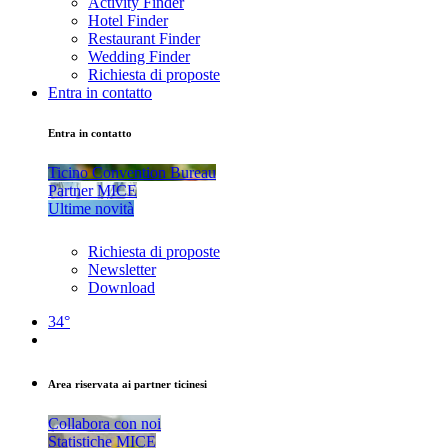
Activity Finder
Hotel Finder
Restaurant Finder
Wedding Finder
Richiesta di proposte
Entra in contatto
Entra in contatto
Ticino Convention Bureau
Partner MICE
Ultime novità
Richiesta di proposte
Newsletter
Download
34°
Area riservata ai partner ticinesi
Collabora con noi
Statistiche MICE