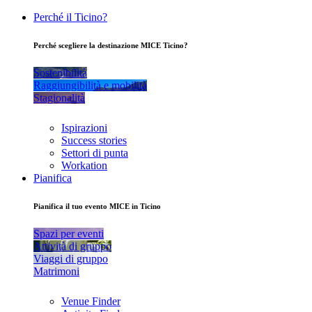
Perché il Ticino?
Perché scegliere la destinazione MICE Ticino?
Sostenibilità
Raggiungibilità e mobilità
Stagionalità
Ispirazioni
Success stories
Settori di punta
Workation
Pianifica
Pianifica il tuo evento MICE in Ticino
Spazi per eventi
Attività di gruppo
Viaggi di gruppo
Matrimoni
Venue Finder