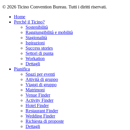
© 2026 Ticino Convention Bureau. Tutti i diritti riservati.
Home
Perché il Ticino?
Sostenibilità
Raggiungibilità e mobilità
Stagionalità
Ispirazioni
Success stories
Settori di punta
Workation
Dettagli
Pianifica
Spazi per eventi
Attività di gruppo
Viaggi di gruppo
Matrimoni
Venue Finder
Activity Finder
Hotel Finder
Restaurant Finder
Wedding Finder
Richiesta di proposte
Dettagli