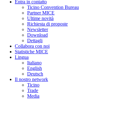
Entra in contatto
Ticino Convention Bureau
Partner MICE
Ultime novità
Richiesta di proposte
Newsletter
Download
Dettagli
Collabora con noi
Statistiche MICE
Lingua
Italiano
English
Deutsch
Il nostro network
Ticino
Trade
Media