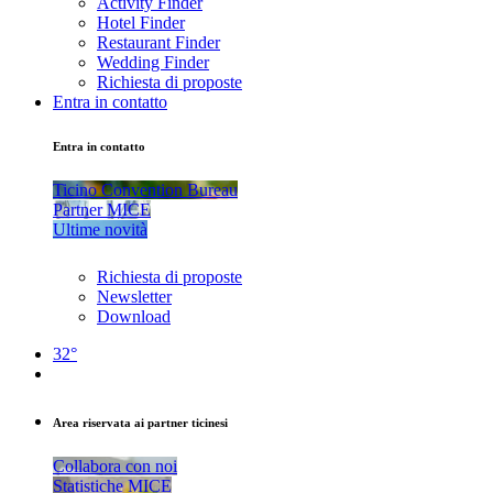
Activity Finder
Hotel Finder
Restaurant Finder
Wedding Finder
Richiesta di proposte
Entra in contatto
Entra in contatto
Ticino Convention Bureau
Partner MICE
Ultime novità
Richiesta di proposte
Newsletter
Download
32°
Area riservata ai partner ticinesi
Collabora con noi
Statistiche MICE