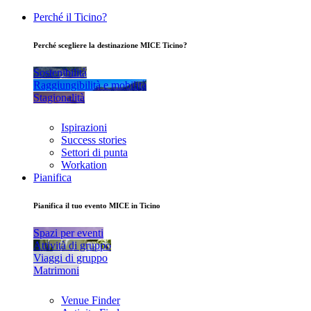
Perché il Ticino?
Perché scegliere la destinazione MICE Ticino?
Sostenibilità
Raggiungibilità e mobilità
Stagionalità
Ispirazioni
Success stories
Settori di punta
Workation
Pianifica
Pianifica il tuo evento MICE in Ticino
Spazi per eventi
Attività di gruppo
Viaggi di gruppo
Matrimoni
Venue Finder