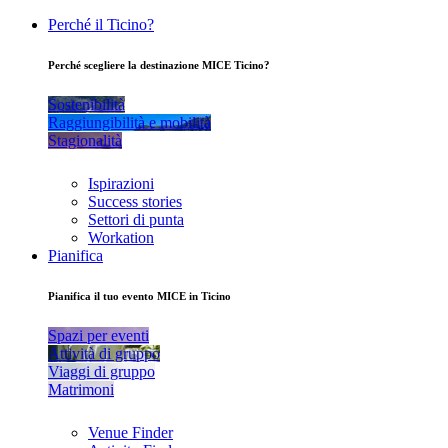
Perché il Ticino?
Perché scegliere la destinazione MICE Ticino?
Sostenibilità
Raggiungibilità e mobilità
Stagionalità
Ispirazioni
Success stories
Settori di punta
Workation
Pianifica
Pianifica il tuo evento MICE in Ticino
Spazi per eventi
Attività di gruppo
Viaggi di gruppo
Matrimoni
Venue Finder