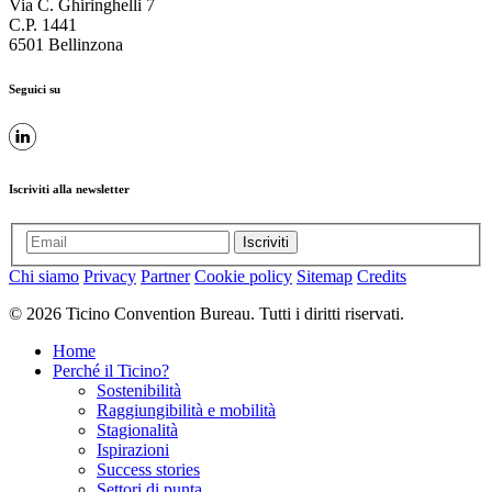
Via C. Ghiringhelli 7
C.P. 1441
6501 Bellinzona
Seguici su
Iscriviti alla newsletter
Iscriviti
Chi siamo
Privacy
Partner
Cookie policy
Sitemap
Credits
© 2026 Ticino Convention Bureau. Tutti i diritti riservati.
Home
Perché il Ticino?
Sostenibilità
Raggiungibilità e mobilità
Stagionalità
Ispirazioni
Success stories
Settori di punta