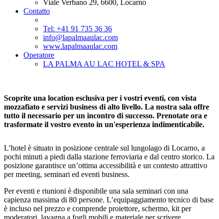
Viale Verbano 29, 6600, Locarno
Contatto
Tel: +41 91 735 36 36
info@lapalmaaulac.com
www.lapalmaaulac.com
Operatore
LA PALMA AU LAC HOTEL & SPA
Scoprite una location esclusiva per i vostri eventi, con vista
mozzafiato e servizi business di alto livello. La nostra sala offre
tutto il necessario per un incontro di successo. Prenotate ora e
trasformate il vostro evento in un'esperienza indimenticabile.
L’hotel è situato in posizione centrale sul lungolago di Locarno, a
pochi minuti a piedi dalla stazione ferroviaria e dal centro storico. La
posizione garantisce un’ottima accessibilità e un contesto attrattivo
per meeting, seminari ed eventi business.
Per eventi e riunioni è disponibile una sala seminari con una
capienza massima di 80 persone. L’equipaggiamento tecnico di base
è incluso nel prezzo e comprende proiettore, schermo, kit per
moderatori, lavagna a fogli mobili e materiale per scrivere.