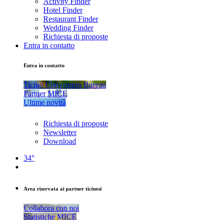
Activity Finder
Hotel Finder
Restaurant Finder
Wedding Finder
Richiesta di proposte
Entra in contatto
Entra in contatto
Ticino Convention Bureau
Partner MICE
Ultime novità
Richiesta di proposte
Newsletter
Download
34°
Area riservata ai partner ticinesi
Collabora con noi
Statistiche MICE