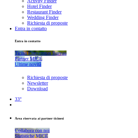
Activity Finder
Hotel Finder
Restaurant Finder
Wedding Finder
Richiesta di proposte
Entra in contatto
Entra in contatto
Ticino Convention Bureau
Partner MICE
Ultime novità
Richiesta di proposte
Newsletter
Download
33°
Area riservata ai partner ticinesi
Collabora con noi
Statistiche MICE