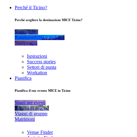
Perché il Ticino?
Perché scegliere la destinazione MICE Ticino?
Sostenibilità
Raggiungibilità e mobilità
Stagionalità
Ispirazioni
Success stories
Settori di punta
Workation
Pianifica
Pianifica il tuo evento MICE in Ticino
Spazi per eventi
Attività di gruppo
Viaggi di gruppo
Matrimoni
Venue Finder