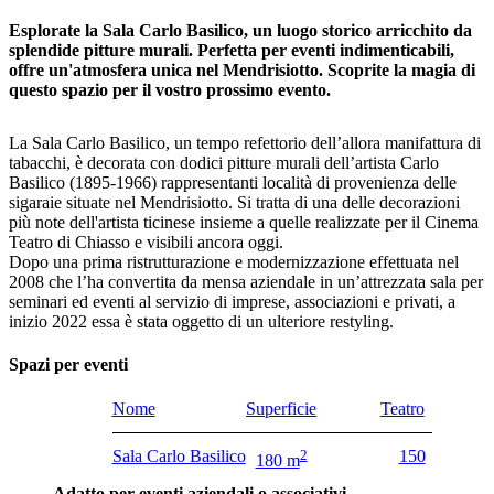
Esplorate la Sala Carlo Basilico, un luogo storico arricchito da
splendide pitture murali. Perfetta per eventi indimenticabili,
offre un'atmosfera unica nel Mendrisiotto. Scoprite la magia di
questo spazio per il vostro prossimo evento.
La Sala Carlo Basilico, un tempo refettorio dell’allora manifattura di
tabacchi, è decorata con dodici pitture murali dell’artista Carlo
Basilico (1895-1966) rappresentanti località di provenienza delle
sigaraie situate nel Mendrisiotto. Si tratta di una delle decorazioni
più note dell'artista ticinese insieme a quelle realizzate per il Cinema
Teatro di Chiasso e visibili ancora oggi.
Dopo una prima ristrutturazione e modernizzazione effettuata nel
2008 che l’ha convertita da mensa aziendale in un’attrezzata sala per
seminari ed eventi al servizio di imprese, associazioni e privati, a
inizio 2022 essa è stata oggetto di un ulteriore restyling.
Spazi per eventi
Nome
Superficie
Teatro
Sala Carlo Basilico
2
150
180 m
Adatto per eventi aziendali o associativi