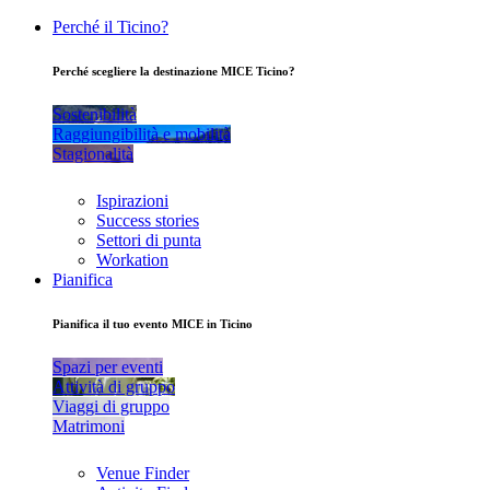
Perché il Ticino?
Perché scegliere la destinazione MICE Ticino?
Sostenibilità
Raggiungibilità e mobilità
Stagionalità
Ispirazioni
Success stories
Settori di punta
Workation
Pianifica
Pianifica il tuo evento MICE in Ticino
Spazi per eventi
Attività di gruppo
Viaggi di gruppo
Matrimoni
Venue Finder