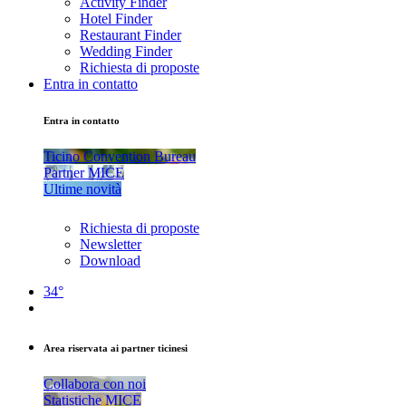
Activity Finder
Hotel Finder
Restaurant Finder
Wedding Finder
Richiesta di proposte
Entra in contatto
Entra in contatto
Ticino Convention Bureau
Partner MICE
Ultime novità
Richiesta di proposte
Newsletter
Download
34°
Area riservata ai partner ticinesi
Collabora con noi
Statistiche MICE