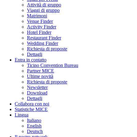
Attività di gruppo
Viaggi di gruppo
Matrimoni
Venue Finder
Activity Finder
Hotel Finder
Restaurant Finder
Wedding Finder
Richiesta di proposte
Dettagli
Entra in contatto
Ticino Convention Bureau
Partner MICE
Ultime novità
Richiesta di proposte
Newsletter
Download
Dettagli
Collabora con noi
Statistiche MICE
Lingua
Italiano
English
Deutsch
Il nostro network