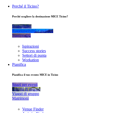
Perché il Ticino?
Perché scegliere la destinazione MICE Ticino?
Sostenibilità
Raggiungibilità e mobilità
Stagionalità
Ispirazioni
Success stories
Settori di punta
Workation
Pianifica
Pianifica il tuo evento MICE in Ticino
Spazi per eventi
Attività di gruppo
Viaggi di gruppo
Matrimoni
Venue Finder