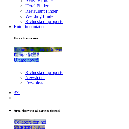
Activity Finder
Hotel Finder
Restaurant Finder
Wedding Finder
Richiesta di proposte
Entra in contatto
Entra in contatto
Ticino Convention Bureau
Partner MICE
Ultime novità
Richiesta di proposte
Newsletter
Download
33°
Area riservata ai partner ticinesi
Collabora con noi
Statistiche MICE