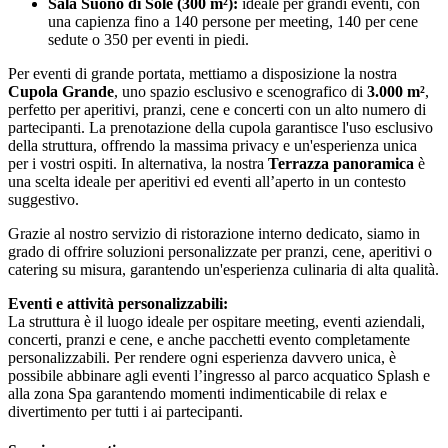
Sala Suono di Sole (300 m²):
ideale per grandi eventi, con
una capienza fino a 140 persone per meeting, 140 per cene
sedute o 350 per eventi in piedi.
Per eventi di grande portata, mettiamo a disposizione la nostra
Cupola Grande
, uno spazio esclusivo e scenografico di
3.000 m²
,
perfetto per aperitivi, pranzi, cene e concerti con un alto numero di
partecipanti. La prenotazione della cupola garantisce l'uso esclusivo
della struttura, offrendo la massima privacy e un'esperienza unica
per i vostri ospiti. In alternativa, la nostra
Terrazza panoramica
è
una scelta ideale per aperitivi ed eventi all’aperto in un contesto
suggestivo.
Grazie al nostro servizio di ristorazione interno dedicato, siamo in
grado di offrire soluzioni personalizzate per pranzi, cene, aperitivi o
catering su misura, garantendo un'esperienza culinaria di alta qualità.
Eventi e attività personalizzabili:
La struttura è il luogo ideale per ospitare meeting, eventi aziendali,
concerti, pranzi e cene, e anche pacchetti evento completamente
personalizzabili. Per rendere ogni esperienza davvero unica, è
possibile abbinare agli eventi l’ingresso al parco acquatico Splash e
alla zona Spa garantendo momenti indimenticabile di relax e
divertimento per tutti i ai partecipanti.