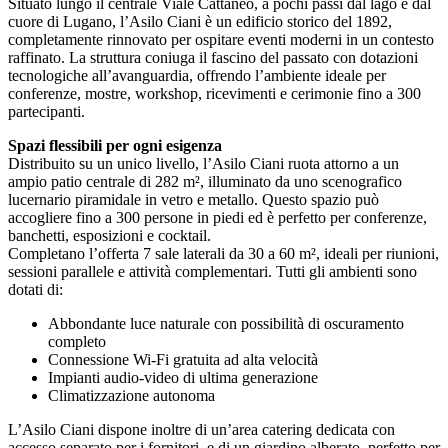
Situato lungo il centrale Viale Cattaneo, a pochi passi dal lago e dal
cuore di Lugano, l’Asilo Ciani è un edificio storico del 1892,
completamente rinnovato per ospitare eventi moderni in un contesto
raffinato. La struttura coniuga il fascino del passato con dotazioni
tecnologiche all’avanguardia, offrendo l’ambiente ideale per
conferenze, mostre, workshop, ricevimenti e cerimonie fino a 300
partecipanti.
Spazi flessibili per ogni esigenza
Distribuito su un unico livello, l’Asilo Ciani ruota attorno a un
ampio patio centrale di 282 m², illuminato da uno scenografico
lucernario piramidale in vetro e metallo. Questo spazio può
accogliere fino a 300 persone in piedi ed è perfetto per conferenze,
banchetti, esposizioni e cocktail.
Completano l’offerta 7 sale laterali da 30 a 60 m², ideali per riunioni,
sessioni parallele e attività complementari. Tutti gli ambienti sono
dotati di:
Abbondante luce naturale con possibilità di oscuramento
completo
Connessione Wi-Fi gratuita ad alta velocità
Impianti audio-video di ultima generazione
Climatizzazione autonoma
L’Asilo Ciani dispone inoltre di un’area catering dedicata con
accesso separato per i fornitori, e di un giardino alberato, perfetto per