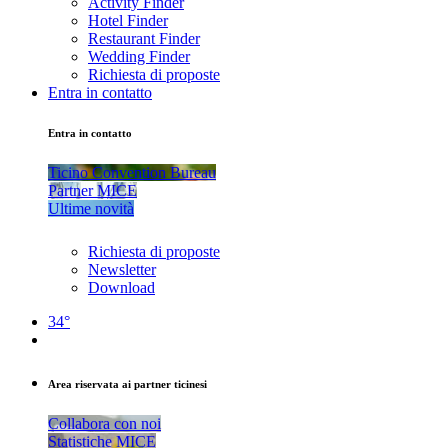
Activity Finder
Hotel Finder
Restaurant Finder
Wedding Finder
Richiesta di proposte
Entra in contatto
Entra in contatto
Ticino Convention Bureau
Partner MICE
Ultime novità
Richiesta di proposte
Newsletter
Download
34°
Area riservata ai partner ticinesi
Collabora con noi
Statistiche MICE