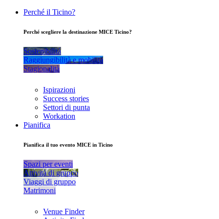
Perché il Ticino?
Perché scegliere la destinazione MICE Ticino?
Sostenibilità
Raggiungibilità e mobilità
Stagionalità
Ispirazioni
Success stories
Settori di punta
Workation
Pianifica
Pianifica il tuo evento MICE in Ticino
Spazi per eventi
Attività di gruppo
Viaggi di gruppo
Matrimoni
Venue Finder