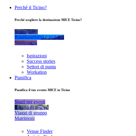
Perché il Ticino?
Perché scegliere la destinazione MICE Ticino?
Sostenibilità
Raggiungibilità e mobilità
Stagionalità
Ispirazioni
Success stories
Settori di punta
Workation
Pianifica
Pianifica il tuo evento MICE in Ticino
Spazi per eventi
Attività di gruppo
Viaggi di gruppo
Matrimoni
Venue Finder