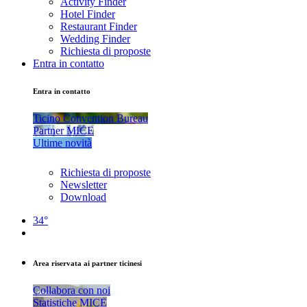
Activity Finder
Hotel Finder
Restaurant Finder
Wedding Finder
Richiesta di proposte
Entra in contatto
Entra in contatto
Ticino Convention Bureau
Partner MICE
Ultime novità
Richiesta di proposte
Newsletter
Download
34°
Area riservata ai partner ticinesi
Collabora con noi
Statistiche MICE