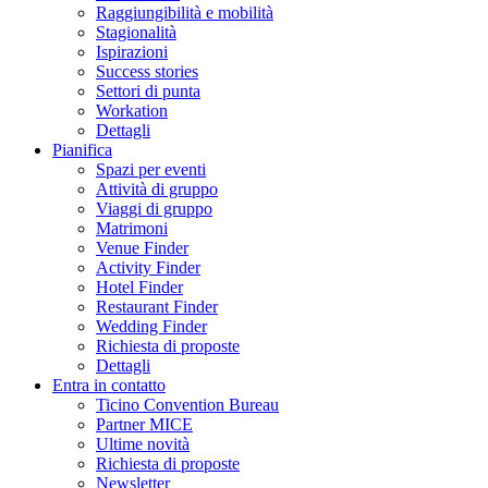
Raggiungibilità e mobilità
Stagionalità
Ispirazioni
Success stories
Settori di punta
Workation
Dettagli
Pianifica
Spazi per eventi
Attività di gruppo
Viaggi di gruppo
Matrimoni
Venue Finder
Activity Finder
Hotel Finder
Restaurant Finder
Wedding Finder
Richiesta di proposte
Dettagli
Entra in contatto
Ticino Convention Bureau
Partner MICE
Ultime novità
Richiesta di proposte
Newsletter