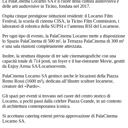
La PalaCinema Locarno SA è il cuore della cultura audiovisiva e
delle arti audiovisive in Ticino, fondata nel 2017.
Ospita cinque prestigiose istituzioni residenti: il Locarno Film
Festival, la scuola di cinema CISA, la Ticino Film Commission, i
laboratori di robotica della SUPSI e l’antenna RSI del Locarnese.
Per ogni tipo di evento, la PalaCinema Locarno mette a disposizione
lo Spazio PalaCinema di 500 m², la Terrazza PalaCinema di 300 m²
e una sala riunioni completamente attrezzata.
Inoltre, la struttura dispone di tre sale cinematografiche con una
capacità totale di 714 posti, un foyer e il bar-ristorante Movie, gestiti
da Enjoy Arena SA/Locarnoevents.
PalaCinema Locarno SA gestisce anche le locazioni della Piazza
Remo Rossi (1600 m²), dedicata all’illustre scultore locarnese,
creatore del «Pardo».
Gli spazi per eventi si trovano nel cuore del centro storico di
Locarno, a pochi passi dalla celebre Piazza Grande, in un contesto
di architettura contemporanea iconica.
Si accettano catering esterni previa approvazione di PalaCinema
Locarno SA.