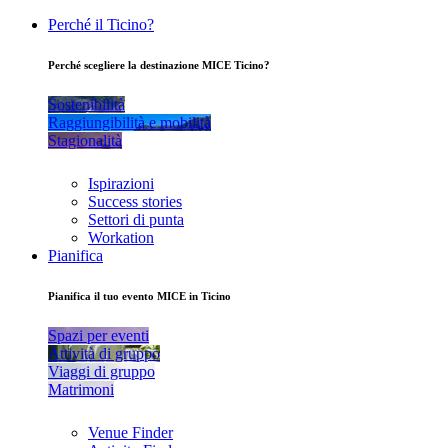
Perché il Ticino?
Perché scegliere la destinazione MICE Ticino?
Sostenibilità
Raggiungibilità e mobilità
Stagionalità
Ispirazioni
Success stories
Settori di punta
Workation
Pianifica
Pianifica il tuo evento MICE in Ticino
Spazi per eventi
Attività di gruppo
Viaggi di gruppo
Matrimoni
Venue Finder