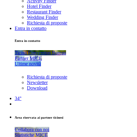
Activity Finder
Hotel Finder
Restaurant Finder
Wedding Finder
Richiesta di proposte
Entra in contatto
Entra in contatto
Ticino Convention Bureau
Partner MICE
Ultime novità
Richiesta di proposte
Newsletter
Download
34°
Area riservata ai partner ticinesi
Collabora con noi
Statistiche MICE