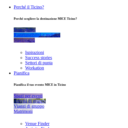
Perché il Ticino?
Perché scegliere la destinazione MICE Ticino?
Sostenibilità
Raggiungibilità e mobilità
Stagionalità
Ispirazioni
Success stories
Settori di punta
Workation
Pianifica
Pianifica il tuo evento MICE in Ticino
Spazi per eventi
Attività di gruppo
Viaggi di gruppo
Matrimoni
Venue Finder