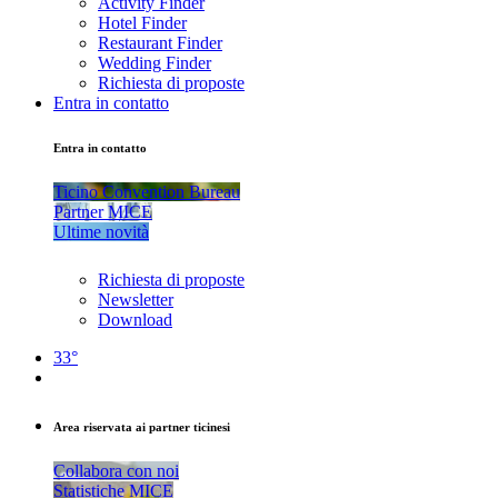
Activity Finder
Hotel Finder
Restaurant Finder
Wedding Finder
Richiesta di proposte
Entra in contatto
Entra in contatto
Ticino Convention Bureau
Partner MICE
Ultime novità
Richiesta di proposte
Newsletter
Download
33°
Area riservata ai partner ticinesi
Collabora con noi
Statistiche MICE