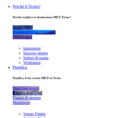
Perché il Ticino?
Perché scegliere la destinazione MICE Ticino?
Sostenibilità
Raggiungibilità e mobilità
Stagionalità
Ispirazioni
Success stories
Settori di punta
Workation
Pianifica
Pianifica il tuo evento MICE in Ticino
Spazi per eventi
Attività di gruppo
Viaggi di gruppo
Matrimoni
Venue Finder