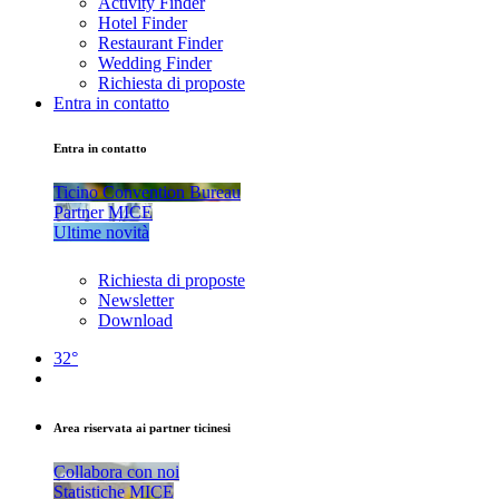
Activity Finder
Hotel Finder
Restaurant Finder
Wedding Finder
Richiesta di proposte
Entra in contatto
Entra in contatto
Ticino Convention Bureau
Partner MICE
Ultime novità
Richiesta di proposte
Newsletter
Download
32°
Area riservata ai partner ticinesi
Collabora con noi
Statistiche MICE