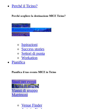
Perché il Ticino?
Perché scegliere la destinazione MICE Ticino?
Sostenibilità
Raggiungibilità e mobilità
Stagionalità
Ispirazioni
Success stories
Settori di punta
Workation
Pianifica
Pianifica il tuo evento MICE in Ticino
Spazi per eventi
Attività di gruppo
Viaggi di gruppo
Matrimoni
Venue Finder