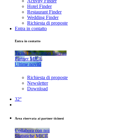
Activity Finder
Hotel Finder
Restaurant Finder
Wedding Finder
Richiesta di proposte
Entra in contatto
Entra in contatto
Ticino Convention Bureau
Partner MICE
Ultime novità
Richiesta di proposte
Newsletter
Download
32°
Area riservata ai partner ticinesi
Collabora con noi
Statistiche MICE