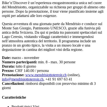
Bike’n’Discover è un’esperienza enogastronomica unica nel cuore
del Mendrisiotto, organizzabile su richiesta per gruppi di almeno otto
persone. Dopo la prenotazione, il tour viene pianificato insieme agli
ospiti per adattarsi alle loro esigenze.
Questa avventura di una giornata parte da Mendrisio e conduce sul
Monte San Giorgio, Patrimonio UNESCO, grazie alla funivia più
antica della Svizzera. Da qui si pedala tra panorami spettacolari sul
Lago Ceresio, visitando villaggi caratteristici e immergendosi
nell’atmosfera autentica del territorio. Il programma include un
pranzo in un grotto tipico, la visita a un museo locale e una
degustazione in cantina dei migliori vini della regione.
Date:
marzo - novembre
Numero partecipanti:
min. 8 - max. 30 persone
Durata:
tutto il giorno
Prezzo:
CHF 140.00 / persona
Prenotazione:
w
ww.mendrisiottoterroir.ch
(online),
info@mendrisiottoterroir.ch
, +41 91 697 63 41
Cancellazioni
: rimborsi disponibili con preavviso minimo di 3
giorni
Caratteristiche
Prodotti tipici
Vini