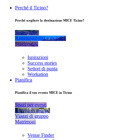
Perché il Ticino?
Perché scegliere la destinazione MICE Ticino?
Sostenibilità
Raggiungibilità e mobilità
Stagionalità
Ispirazioni
Success stories
Settori di punta
Workation
Pianifica
Pianifica il tuo evento MICE in Ticino
Spazi per eventi
Attività di gruppo
Viaggi di gruppo
Matrimoni
Venue Finder