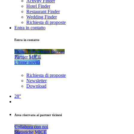
Activity Finder
Hotel Finder
Restaurant Finder
Wedding Finder
Richiesta di proposte
Entra in contatto
Entra in contatto
Ticino Convention Bureau
Partner MICE
Ultime novità
Richiesta di proposte
Newsletter
Download
28°
Area riservata ai partner ticinesi
Collabora con noi
Statistiche MICE