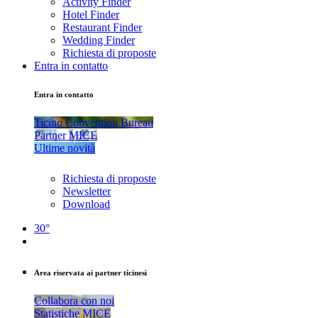
Activity Finder
Hotel Finder
Restaurant Finder
Wedding Finder
Richiesta di proposte
Entra in contatto
Entra in contatto
Ticino Convention Bureau
Partner MICE
Ultime novità
Richiesta di proposte
Newsletter
Download
30°
Area riservata ai partner ticinesi
Collabora con noi
Statistiche MICE