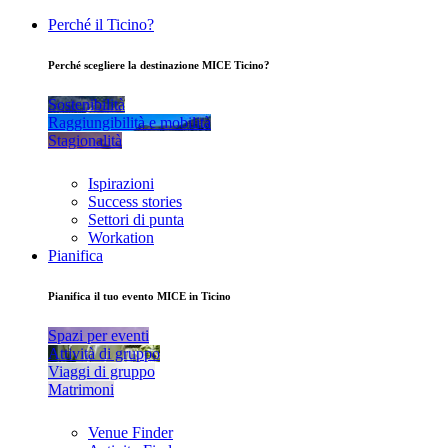
Perché il Ticino?
Perché scegliere la destinazione MICE Ticino?
Sostenibilità
Raggiungibilità e mobilità
Stagionalità
Ispirazioni
Success stories
Settori di punta
Workation
Pianifica
Pianifica il tuo evento MICE in Ticino
Spazi per eventi
Attività di gruppo
Viaggi di gruppo
Matrimoni
Venue Finder