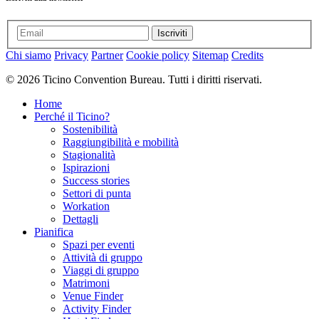
Iscriviti
Chi siamo
Privacy
Partner
Cookie policy
Sitemap
Credits
© 2026 Ticino Convention Bureau. Tutti i diritti riservati.
Home
Perché il Ticino?
Sostenibilità
Raggiungibilità e mobilità
Stagionalità
Ispirazioni
Success stories
Settori di punta
Workation
Dettagli
Pianifica
Spazi per eventi
Attività di gruppo
Viaggi di gruppo
Matrimoni
Venue Finder
Activity Finder