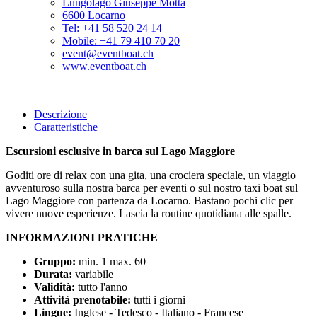
Lungolago Giuseppe Motta
6600 Locarno
Tel: +41 58 520 24 14
Mobile: +41 79 410 70 20
event@eventboat.ch
www.eventboat.ch
Descrizione
Caratteristiche
Escursioni esclusive in barca sul Lago Maggiore
Goditi ore di relax con una gita, una crociera speciale, un viaggio
avventuroso sulla nostra barca per eventi o sul nostro taxi boat sul
Lago Maggiore con partenza da Locarno. Bastano pochi clic per
vivere nuove esperienze. Lascia la routine quotidiana alle spalle.
INFORMAZIONI PRATICHE
Gruppo:
min. 1 max. 60
Durata:
variabile
Validità:
tutto l'anno
Attività prenotabile:
tutti i giorni
Lingue:
Inglese - Tedesco - Italiano - Francese