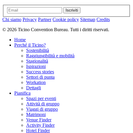
Iscriviti
Chi siamo
Privacy
Partner
Cookie policy
Sitemap
Credits
© 2026 Ticino Convention Bureau. Tutti i diritti riservati.
Home
Perché il Ticino?
Sostenibilità
Raggiungibilità e mobilità
Stagionalità
Ispirazioni
Success stories
Settori di punta
Workation
Dettagli
Pianifica
Spazi per eventi
Attività di gruppo
Viaggi di gruppo
Matrimoni
Venue Finder
Activity Finder
Hotel Finder