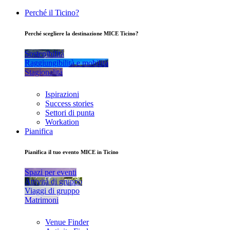
Perché il Ticino?
Perché scegliere la destinazione MICE Ticino?
Sostenibilità
Raggiungibilità e mobilità
Stagionalità
Ispirazioni
Success stories
Settori di punta
Workation
Pianifica
Pianifica il tuo evento MICE in Ticino
Spazi per eventi
Attività di gruppo
Viaggi di gruppo
Matrimoni
Venue Finder