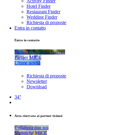
Activity Finder
Hotel Finder
Restaurant Finder
Wedding Finder
Richiesta di proposte
Entra in contatto
Entra in contatto
Ticino Convention Bureau
Partner MICE
Ultime novità
Richiesta di proposte
Newsletter
Download
34°
Area riservata ai partner ticinesi
Collabora con noi
Statistiche MICE