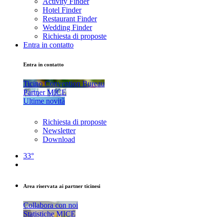
Activity Finder
Hotel Finder
Restaurant Finder
Wedding Finder
Richiesta di proposte
Entra in contatto
Entra in contatto
Ticino Convention Bureau
Partner MICE
Ultime novità
Richiesta di proposte
Newsletter
Download
33°
Area riservata ai partner ticinesi
Collabora con noi
Statistiche MICE