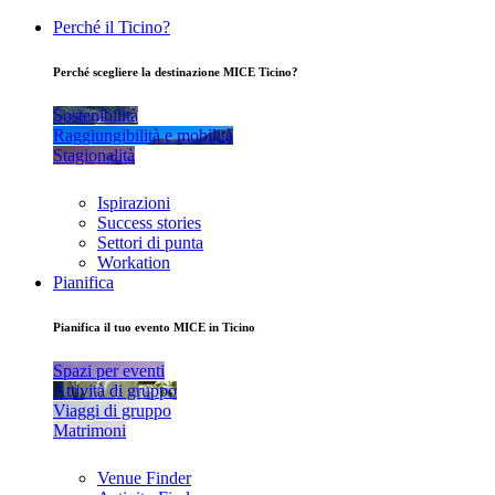
Perché il Ticino?
Perché scegliere la destinazione MICE Ticino?
Sostenibilità
Raggiungibilità e mobilità
Stagionalità
Ispirazioni
Success stories
Settori di punta
Workation
Pianifica
Pianifica il tuo evento MICE in Ticino
Spazi per eventi
Attività di gruppo
Viaggi di gruppo
Matrimoni
Venue Finder