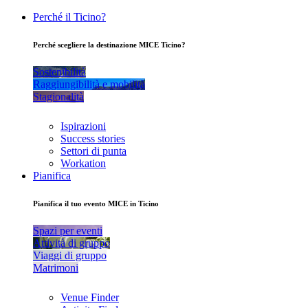
Perché il Ticino?
Perché scegliere la destinazione MICE Ticino?
Sostenibilità
Raggiungibilità e mobilità
Stagionalità
Ispirazioni
Success stories
Settori di punta
Workation
Pianifica
Pianifica il tuo evento MICE in Ticino
Spazi per eventi
Attività di gruppo
Viaggi di gruppo
Matrimoni
Venue Finder