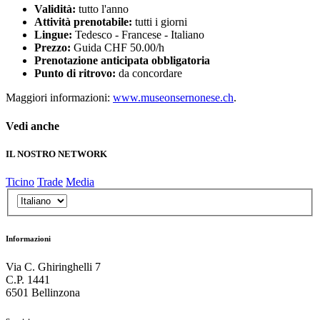
Validità:
tutto l'anno
Attività prenotabile:
tutti i giorni
Lingue:
Tedesco - Francese - Italiano
Prezzo:
Guida CHF 50.00/h
Prenotazione anticipata obbligatoria
Punto di ritrovo:
da concordare
Maggiori informazioni:
www.museonsernonese.ch
.
Vedi anche
IL NOSTRO NETWORK
Ticino
Trade
Media
Informazioni
Via C. Ghiringhelli 7
C.P. 1441
6501 Bellinzona