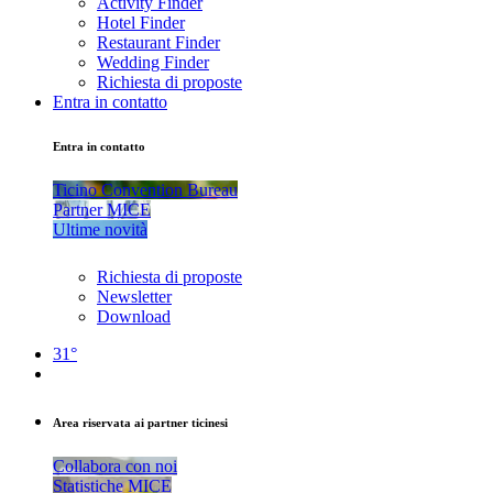
Activity Finder
Hotel Finder
Restaurant Finder
Wedding Finder
Richiesta di proposte
Entra in contatto
Entra in contatto
Ticino Convention Bureau
Partner MICE
Ultime novità
Richiesta di proposte
Newsletter
Download
31°
Area riservata ai partner ticinesi
Collabora con noi
Statistiche MICE