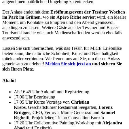
angenehmen natürlichen Umgebung zu entdecken.
Der Anlass endet mit dem
Eröffnungsevent der Tessiner Wochen
im Park im Grünen
, wo ein
Apéro Riche
serviert wird, ein idealer
Moment, um Kontakte zu knüpfen und den Abend genussvoll
ausklingen zu lassen. Weitere Gäste aus der Tessiner und Basler
Tourismusbranche wie auch Medienschaffenden werden ebenfalls
anwesend sein.
Lassen Sie sich überraschen, was das Tessin für MICE-Erlebnisse
bieten kann, die natürliche Schönheit, Kunst und Nachhaltigkeit
miteinander verbinden. Wir freuen uns auf Sie, um diesen Anlass
gemeinsam zu erleben!
Melden Sie sich jetzt an
und sichern Sie
sich Ihren Platz.
Abaluf
Ab 16.45 Uhr
Ankunft und Registrierung
17.00 Uhr
Begrüssung
17.05 Uhr
Kurze Vorträge von
Christian
Krebs
, Geschäftsführer Restaurant Seegarten,
Lorenz
Brügger
, CEO, Ferrovia Monte Generoso und
Samuel
Righetti
, Projektleiter, Ticino Convention Bureau
17.20 Uhr
Collaborative Painting Workshop mit
Alejandra
Abad
(auf Englisch)