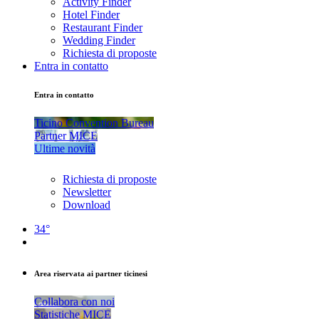
Activity Finder
Hotel Finder
Restaurant Finder
Wedding Finder
Richiesta di proposte
Entra in contatto
Entra in contatto
Ticino Convention Bureau
Partner MICE
Ultime novità
Richiesta di proposte
Newsletter
Download
34°
Area riservata ai partner ticinesi
Collabora con noi
Statistiche MICE