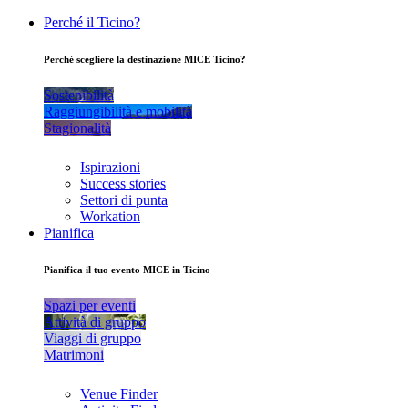
Perché il Ticino?
Perché scegliere la destinazione MICE Ticino?
Sostenibilità
Raggiungibilità e mobilità
Stagionalità
Ispirazioni
Success stories
Settori di punta
Workation
Pianifica
Pianifica il tuo evento MICE in Ticino
Spazi per eventi
Attività di gruppo
Viaggi di gruppo
Matrimoni
Venue Finder