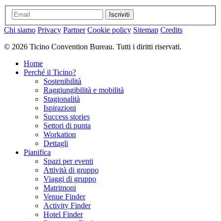
Iscriviti
Chi siamo
Privacy
Partner
Cookie policy
Sitemap
Credits
© 2026 Ticino Convention Bureau. Tutti i diritti riservati.
Home
Perché il Ticino?
Sostenibilità
Raggiungibilità e mobilità
Stagionalità
Ispirazioni
Success stories
Settori di punta
Workation
Dettagli
Pianifica
Spazi per eventi
Attività di gruppo
Viaggi di gruppo
Matrimoni
Venue Finder
Activity Finder
Hotel Finder