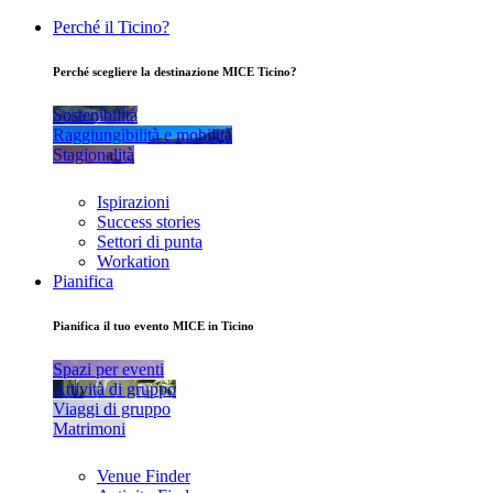
Perché il Ticino?
Perché scegliere la destinazione MICE Ticino?
Sostenibilità
Raggiungibilità e mobilità
Stagionalità
Ispirazioni
Success stories
Settori di punta
Workation
Pianifica
Pianifica il tuo evento MICE in Ticino
Spazi per eventi
Attività di gruppo
Viaggi di gruppo
Matrimoni
Venue Finder