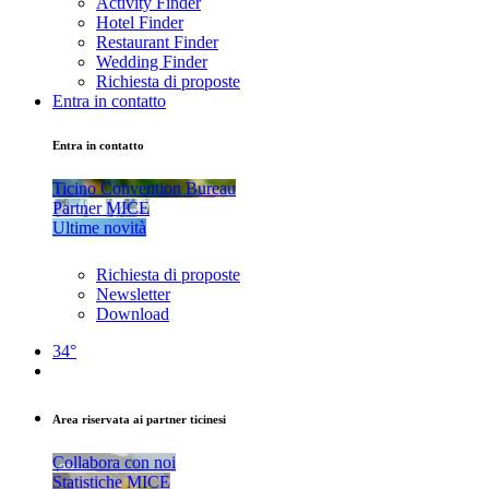
Activity Finder
Hotel Finder
Restaurant Finder
Wedding Finder
Richiesta di proposte
Entra in contatto
Entra in contatto
Ticino Convention Bureau
Partner MICE
Ultime novità
Richiesta di proposte
Newsletter
Download
34°
Area riservata ai partner ticinesi
Collabora con noi
Statistiche MICE