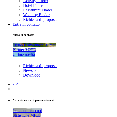
Activity Finder
Hotel Finder
Restaurant Finder
Wedding Finder
Richiesta di proposte
Entra in contatto
Entra in contatto
Ticino Convention Bureau
Partner MICE
Ultime novità
Richiesta di proposte
Newsletter
Download
28°
Area riservata ai partner ticinesi
Collabora con noi
Statistiche MICE