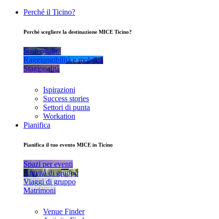
Perché il Ticino?
Perché scegliere la destinazione MICE Ticino?
Sostenibilità
Raggiungibilità e mobilità
Stagionalità
Ispirazioni
Success stories
Settori di punta
Workation
Pianifica
Pianifica il tuo evento MICE in Ticino
Spazi per eventi
Attività di gruppo
Viaggi di gruppo
Matrimoni
Venue Finder