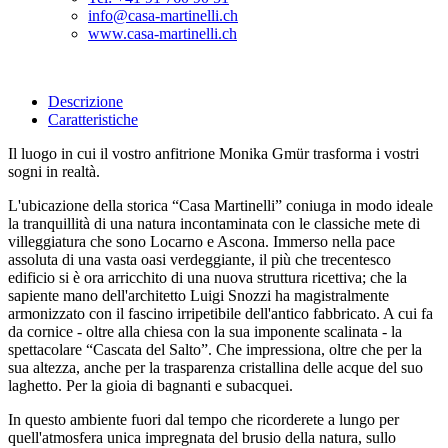
info@casa-martinelli.ch
www.casa-martinelli.ch
Descrizione
Caratteristiche
Il luogo in cui il vostro anfitrione Monika Gmür trasforma i vostri
sogni in realtà.
L'ubicazione della storica “Casa Martinelli” coniuga in modo ideale
la tranquillità di una natura incontaminata con le classiche mete di
villeggiatura che sono Locarno e Ascona. Immerso nella pace
assoluta di una vasta oasi verdeggiante, il più che trecentesco
edificio si è ora arricchito di una nuova struttura ricettiva; che la
sapiente mano dell'architetto Luigi Snozzi ha magistralmente
armonizzato con il fascino irripetibile dell'antico fabbricato. A cui fa
da cornice - oltre alla chiesa con la sua imponente scalinata - la
spettacolare “Cascata del Salto”. Che impressiona, oltre che per la
sua altezza, anche per la trasparenza cristallina delle acque del suo
laghetto. Per la gioia di bagnanti e subacquei.
In questo ambiente fuori dal tempo che ricorderete a lungo per
quell'atmosfera unica impregnata del brusio della natura, sullo