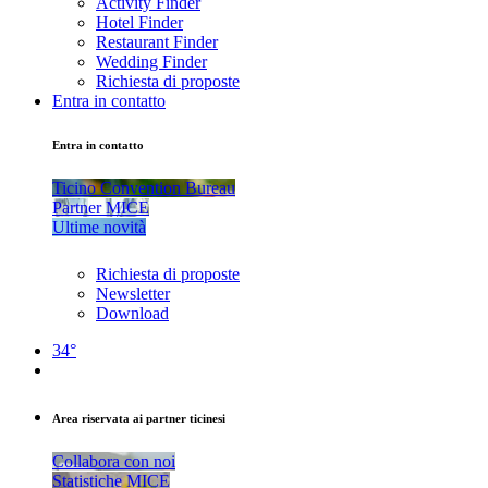
Activity Finder
Hotel Finder
Restaurant Finder
Wedding Finder
Richiesta di proposte
Entra in contatto
Entra in contatto
Ticino Convention Bureau
Partner MICE
Ultime novità
Richiesta di proposte
Newsletter
Download
34°
Area riservata ai partner ticinesi
Collabora con noi
Statistiche MICE