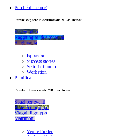
Perché il Ticino?
Perché scegliere la destinazione MICE Ticino?
Sostenibilità
Raggiungibilità e mobilità
Stagionalità
Ispirazioni
Success stories
Settori di punta
Workation
Pianifica
Pianifica il tuo evento MICE in Ticino
Spazi per eventi
Attività di gruppo
Viaggi di gruppo
Matrimoni
Venue Finder