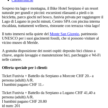
Caratteristiche
Sospeso tra lago e montagna, il Bike Hotel Serpiano è un resort
naturale per grandi e piccini: escursioni rilassanti a piedi o in
bicicletta, parco giochi nel bosco, funivia privata per raggiungere il
Lago di Lugano in pochi minuti, Centro SPA con piscina interna
riscaldata, trattamenti wellness, ristorante con terrazza vista lago!
Il tutto immersi nella quiete del
Monte San Giorgio
, patrimonio
UNESCO per i suoi giacimenti fossili, che si possono visitare al
vicino museo di Meride.
A gratuita disposizione dei nostri ospiti: deposito bici chiuso a
chiave, angolo lavaggio e manutenzione bici, parcheggio e Wi-Fi
nelle camere.
Offerta speciale per i clienti:
Ticket Funivia + Battello da Serpiano a Morcote CHF 20.- a
persona (adulti) A/R.
I bambini pagano CHF 11.-
Ticket Funivia + Battello da Serpiano a Lugano CHF 41,40 a
persona (adulti) A/R.
I bambini pagano CHF 20.80
id num: 201