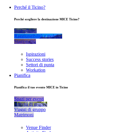
Perché il Ticino?
Perché scegliere la destinazione MICE Ticino?
Sostenibilità
Raggiungibilità e mobilità
Stagionalità
Ispirazioni
Success stories
Settori di punta
Workation
Pianifica
Pianifica il tuo evento MICE in Ticino
Spazi per eventi
Attività di gruppo
Viaggi di gruppo
Matrimoni
Venue Finder