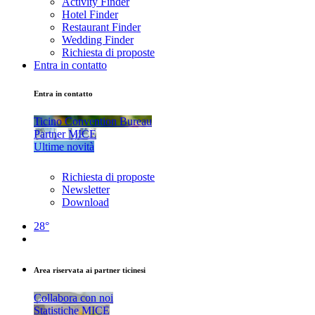
Activity Finder
Hotel Finder
Restaurant Finder
Wedding Finder
Richiesta di proposte
Entra in contatto
Entra in contatto
Ticino Convention Bureau
Partner MICE
Ultime novità
Richiesta di proposte
Newsletter
Download
28°
Area riservata ai partner ticinesi
Collabora con noi
Statistiche MICE