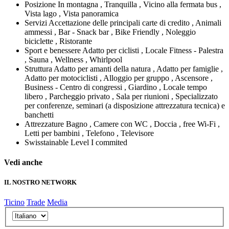
Posizione
In montagna , Tranquilla , Vicino alla fermata bus ,
Vista lago , Vista panoramica
Servizi
Accettazione delle principali carte di credito , Animali
ammessi , Bar - Snack bar , Bike Friendly , Noleggio
biciclette , Ristorante
Sport e benessere
Adatto per ciclisti , Locale Fitness - Palestra
, Sauna , Wellness , Whirlpool
Struttura
Adatto per amanti della natura , Adatto per famiglie ,
Adatto per motociclisti , Alloggio per gruppo , Ascensore ,
Business - Centro di congressi , Giardino , Locale tempo
libero , Parcheggio privato , Sala per riunioni , Specializzato
per conferenze, seminari (a disposizione attrezzatura tecnica) e
banchetti
Attrezzature
Bagno , Camere con WC , Doccia , free Wi-Fi ,
Letti per bambini , Telefono , Televisore
Swisstainable
Level I commited
Vedi anche
IL NOSTRO NETWORK
Ticino
Trade
Media