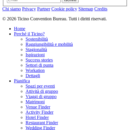
Chi siamo
Privacy
Partner
Cookie policy
Sitemap
Credits
© 2026 Ticino Convention Bureau. Tutti i diritti riservati.
Home
Perché il Ticino?
Sostenibilità
Raggiungibilità e mobilità
Stagionalità
Ispirazioni
Success stories
Settori di punta
Workation
Dettagli
Pianifica
Spazi per eventi
Attività di gruppo
Viaggi di gruppo
Matrimoni
Venue Finder
Activity Finder
Hotel Finder
Restaurant Finder
Wedding Finder