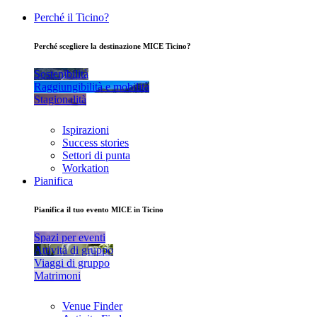
Perché il Ticino?
Perché scegliere la destinazione MICE Ticino?
Sostenibilità
Raggiungibilità e mobilità
Stagionalità
Ispirazioni
Success stories
Settori di punta
Workation
Pianifica
Pianifica il tuo evento MICE in Ticino
Spazi per eventi
Attività di gruppo
Viaggi di gruppo
Matrimoni
Venue Finder