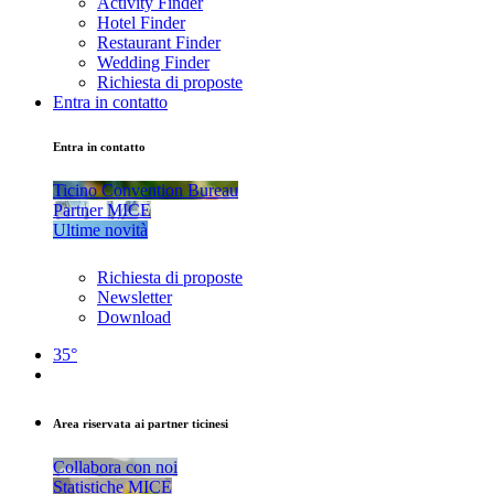
Activity Finder
Hotel Finder
Restaurant Finder
Wedding Finder
Richiesta di proposte
Entra in contatto
Entra in contatto
Ticino Convention Bureau
Partner MICE
Ultime novità
Richiesta di proposte
Newsletter
Download
35°
Area riservata ai partner ticinesi
Collabora con noi
Statistiche MICE