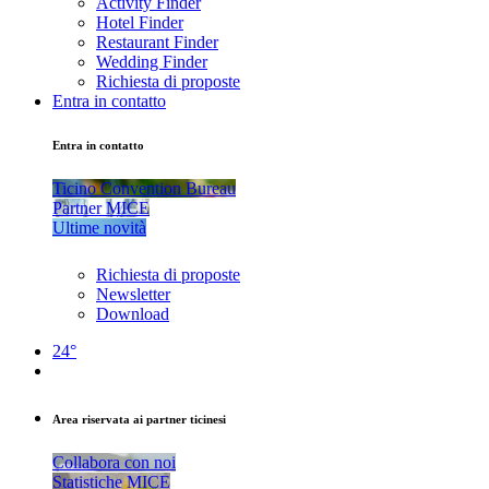
Activity Finder
Hotel Finder
Restaurant Finder
Wedding Finder
Richiesta di proposte
Entra in contatto
Entra in contatto
Ticino Convention Bureau
Partner MICE
Ultime novità
Richiesta di proposte
Newsletter
Download
24°
Area riservata ai partner ticinesi
Collabora con noi
Statistiche MICE