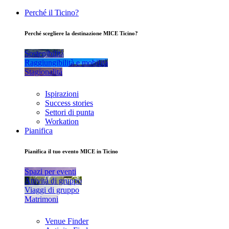
Perché il Ticino?
Perché scegliere la destinazione MICE Ticino?
Sostenibilità
Raggiungibilità e mobilità
Stagionalità
Ispirazioni
Success stories
Settori di punta
Workation
Pianifica
Pianifica il tuo evento MICE in Ticino
Spazi per eventi
Attività di gruppo
Viaggi di gruppo
Matrimoni
Venue Finder