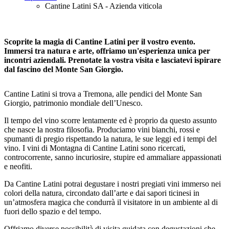
Cantine Latini SA - Azienda viticola
Scoprite la magia di Cantine Latini per il vostro evento.
Immersi tra natura e arte, offriamo un'esperienza unica per
incontri aziendali. Prenotate la vostra visita e lasciatevi ispirare
dal fascino del Monte San Giorgio.
Cantine Latini si trova a Tremona, alle pendici del Monte San
Giorgio, patrimonio mondiale dell’Unesco.
Il tempo del vino scorre lentamente ed è proprio da questo assunto
che nasce la nostra filosofia. Produciamo vini bianchi, rossi e
spumanti di pregio rispettando la natura, le sue leggi ed i tempi del
vino. I vini di Montagna di Cantine Latini sono ricercati,
controcorrente, sanno incuriosire, stupire ed ammaliare appassionati
e neofiti.
Da Cantine Latini potrai degustare i nostri pregiati vini immerso nei
colori della natura, circondato dall’arte e dai sapori ticinesi in
un’atmosfera magica che condurrà il visitatore in un ambiente al di
fuori dello spazio e del tempo.
Offriamo diverse possibilità di visita guidata con degustazioni che