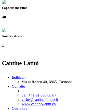
Capacità massima
40
Numero di sale
1
Cantine Latini
Indirizzo
Via al Ronco 40, 6865, Tremona
Contatto
Tel: +41 91 630 00 07
visite@cantine-latini.ch
www.cantine-latini.ch
Operatore