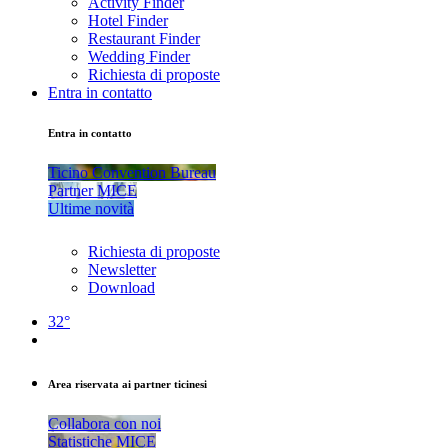
Activity Finder
Hotel Finder
Restaurant Finder
Wedding Finder
Richiesta di proposte
Entra in contatto
Entra in contatto
Ticino Convention Bureau
Partner MICE
Ultime novità
Richiesta di proposte
Newsletter
Download
32°
Area riservata ai partner ticinesi
Collabora con noi
Statistiche MICE