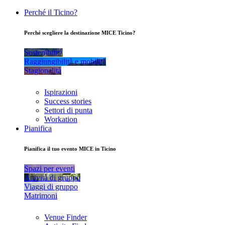
Perché il Ticino?
Perché scegliere la destinazione MICE Ticino?
Sostenibilità
Raggiungibilità e mobilità
Stagionalità
Ispirazioni
Success stories
Settori di punta
Workation
Pianifica
Pianifica il tuo evento MICE in Ticino
Spazi per eventi
Attività di gruppo
Viaggi di gruppo
Matrimoni
Venue Finder