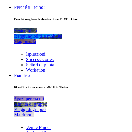
Perché il Ticino?
Perché scegliere la destinazione MICE Ticino?
Sostenibilità
Raggiungibilità e mobilità
Stagionalità
Ispirazioni
Success stories
Settori di punta
Workation
Pianifica
Pianifica il tuo evento MICE in Ticino
Spazi per eventi
Attività di gruppo
Viaggi di gruppo
Matrimoni
Venue Finder