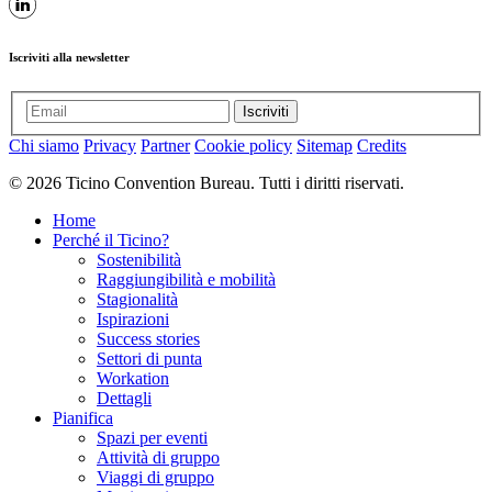
Iscriviti alla newsletter
Iscriviti
Chi siamo
Privacy
Partner
Cookie policy
Sitemap
Credits
© 2026 Ticino Convention Bureau. Tutti i diritti riservati.
Home
Perché il Ticino?
Sostenibilità
Raggiungibilità e mobilità
Stagionalità
Ispirazioni
Success stories
Settori di punta
Workation
Dettagli
Pianifica
Spazi per eventi
Attività di gruppo
Viaggi di gruppo