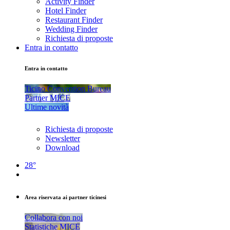
Activity Finder
Hotel Finder
Restaurant Finder
Wedding Finder
Richiesta di proposte
Entra in contatto
Entra in contatto
Ticino Convention Bureau
Partner MICE
Ultime novità
Richiesta di proposte
Newsletter
Download
28°
Area riservata ai partner ticinesi
Collabora con noi
Statistiche MICE