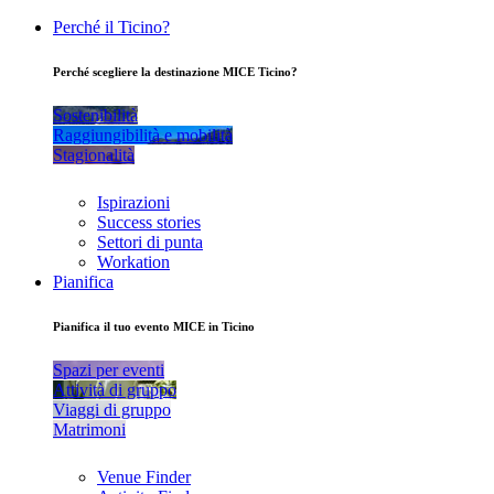
Perché il Ticino?
Perché scegliere la destinazione MICE Ticino?
Sostenibilità
Raggiungibilità e mobilità
Stagionalità
Ispirazioni
Success stories
Settori di punta
Workation
Pianifica
Pianifica il tuo evento MICE in Ticino
Spazi per eventi
Attività di gruppo
Viaggi di gruppo
Matrimoni
Venue Finder