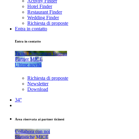
Activity Finder
Hotel Finder
Restaurant Finder
Wedding Finder
Richiesta di proposte
Entra in contatto
Entra in contatto
Ticino Convention Bureau
Partner MICE
Ultime novità
Richiesta di proposte
Newsletter
Download
34°
Area riservata ai partner ticinesi
Collabora con noi
Statistiche MICE