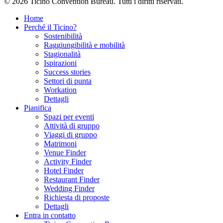
© 2026 Ticino Convention Bureau. Tutti i diritti riservati.
Home
Perché il Ticino?
Sostenibilità
Raggiungibilità e mobilità
Stagionalità
Ispirazioni
Success stories
Settori di punta
Workation
Dettagli
Pianifica
Spazi per eventi
Attività di gruppo
Viaggi di gruppo
Matrimoni
Venue Finder
Activity Finder
Hotel Finder
Restaurant Finder
Wedding Finder
Richiesta di proposte
Dettagli
Entra in contatto