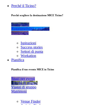
Perché il Ticino?
Perché scegliere la destinazione MICE Ticino?
Sostenibilità
Raggiungibilità e mobilità
Stagionalità
Ispirazioni
Success stories
Settori di punta
Workation
Pianifica
Pianifica il tuo evento MICE in Ticino
Spazi per eventi
Attività di gruppo
Viaggi di gruppo
Matrimoni
Venue Finder