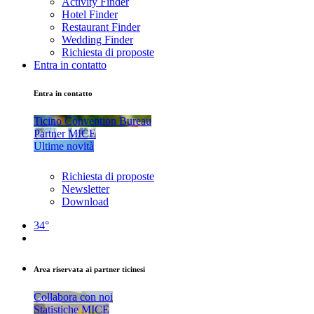
Activity Finder
Hotel Finder
Restaurant Finder
Wedding Finder
Richiesta di proposte
Entra in contatto
Entra in contatto
Ticino Convention Bureau
Partner MICE
Ultime novità
Richiesta di proposte
Newsletter
Download
34°
Area riservata ai partner ticinesi
Collabora con noi
Statistiche MICE