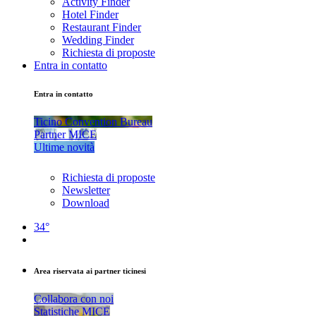
Activity Finder
Hotel Finder
Restaurant Finder
Wedding Finder
Richiesta di proposte
Entra in contatto
Entra in contatto
Ticino Convention Bureau
Partner MICE
Ultime novità
Richiesta di proposte
Newsletter
Download
34°
Area riservata ai partner ticinesi
Collabora con noi
Statistiche MICE