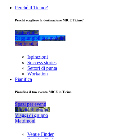
Perché il Ticino?
Perché scegliere la destinazione MICE Ticino?
Sostenibilità
Raggiungibilità e mobilità
Stagionalità
Ispirazioni
Success stories
Settori di punta
Workation
Pianifica
Pianifica il tuo evento MICE in Ticino
Spazi per eventi
Attività di gruppo
Viaggi di gruppo
Matrimoni
Venue Finder