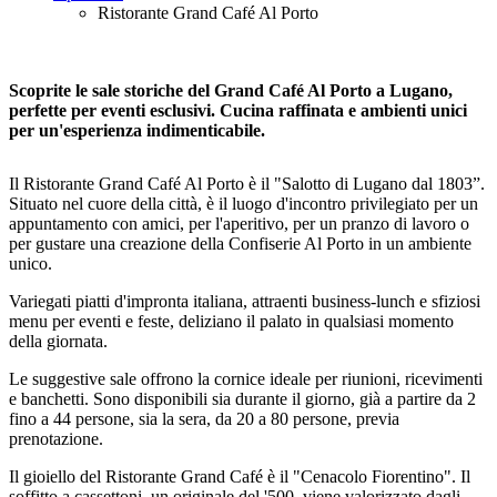
Ristorante Grand Café Al Porto
Scoprite le sale storiche del Grand Café Al Porto a Lugano,
perfette per eventi esclusivi. Cucina raffinata e ambienti unici
per un'esperienza indimenticabile.
Il Ristorante Grand Café Al Porto è il "Salotto di Lugano dal 1803”.
Situato nel cuore della città, è il luogo d'incontro privilegiato per un
appuntamento con amici, per l'aperitivo, per un pranzo di lavoro o
per gustare una creazione della Confiserie Al Porto in un ambiente
unico.
Variegati piatti d'impronta italiana, attraenti business-lunch e sfiziosi
menu per eventi e feste, deliziano il palato in qualsiasi momento
della giornata.
Le suggestive sale offrono la cornice ideale per riunioni, ricevimenti
e banchetti. Sono disponibili sia durante il giorno, già a partire da 2
fino a 44 persone, sia la sera, da 20 a 80 persone, previa
prenotazione.
Il gioiello del Ristorante Grand Café è il "Cenacolo Fiorentino". Il
soffitto a cassettoni, un originale del '500, viene valorizzato dagli