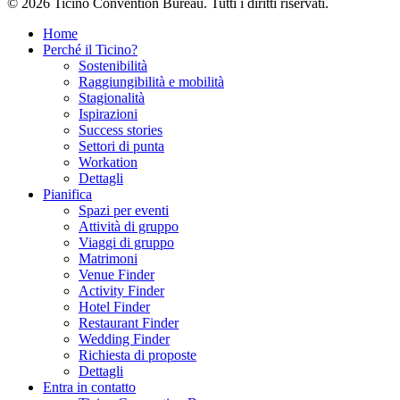
© 2026 Ticino Convention Bureau. Tutti i diritti riservati.
Home
Perché il Ticino?
Sostenibilità
Raggiungibilità e mobilità
Stagionalità
Ispirazioni
Success stories
Settori di punta
Workation
Dettagli
Pianifica
Spazi per eventi
Attività di gruppo
Viaggi di gruppo
Matrimoni
Venue Finder
Activity Finder
Hotel Finder
Restaurant Finder
Wedding Finder
Richiesta di proposte
Dettagli
Entra in contatto