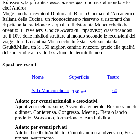
Rôtisseurs, la più antica associazione gastronomica al mondo e lo
chef Andrea
Muggiano ha ricevuto il Diploma di Buona Cucina dall’Accademia
Italiana della Cucina, un riconoscimento riservato ai ristoranti che
rispettano la tradizione e la qualità. Il ristorante Moncucchetto ha
ottenuto il Travellers’ Choice Award di Tripadvisor, classificandosi
tra il 10% delle migliori strutture al mondo secondo le recensioni dei
viaggiatori. La cantina Moncucchetto è stata selezionata da
Gault&Millau tra le 150 migliori cantine svizzere, grazie alla qualità
dei suoi vini e alla valorizzazione del terroir ticinese.
Spazi per eventi
Nome
Superficie
Teatro
Sala Moncucchetto
2
60
150 m
Adatto per eventi aziendali o associativi
Aperitivo o celebrazione, Assemblea generale, Business lunch
o dinner, Conferenza, Congresso, Meeting, Fiera o lancio
prodotto, Workshop, formazione o team building
Adatto per eventi privati
Addio al celibato/nubilato, Compleanno o anniversario, Festa
privata, Matrimonio