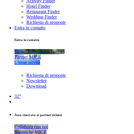
Activity Finder
Hotel Finder
Restaurant Finder
Wedding Finder
Richiesta di proposte
Entra in contatto
Entra in contatto
Ticino Convention Bureau
Partner MICE
Ultime novità
Richiesta di proposte
Newsletter
Download
32°
Area riservata ai partner ticinesi
Collabora con noi
Statistiche MICE