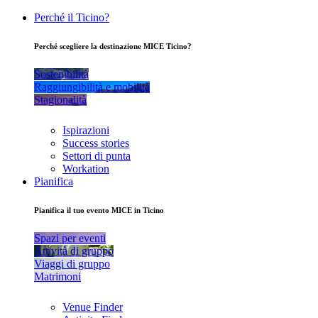
Perché il Ticino?
Perché scegliere la destinazione MICE Ticino?
Sostenibilità
Raggiungibilità e mobilità
Stagionalità
Ispirazioni
Success stories
Settori di punta
Workation
Pianifica
Pianifica il tuo evento MICE in Ticino
Spazi per eventi
Attività di gruppo
Viaggi di gruppo
Matrimoni
Venue Finder