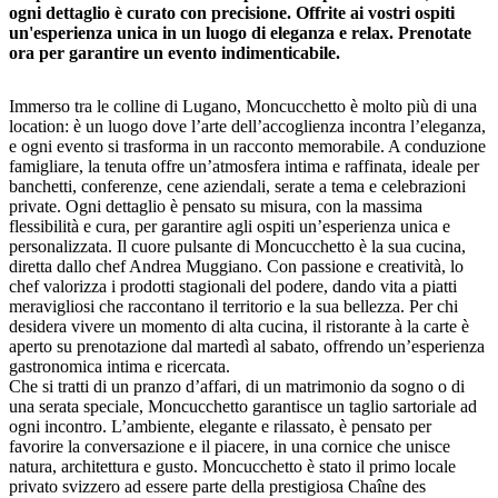
ogni dettaglio è curato con precisione. Offrite ai vostri ospiti
un'esperienza unica in un luogo di eleganza e relax. Prenotate
ora per garantire un evento indimenticabile.
Immerso tra le colline di Lugano, Moncucchetto è molto più di una
location: è un luogo dove l’arte dell’accoglienza incontra l’eleganza,
e ogni evento si trasforma in un racconto memorabile. A conduzione
famigliare, la tenuta offre un’atmosfera intima e raffinata, ideale per
banchetti, conferenze, cene aziendali, serate a tema e celebrazioni
private. Ogni dettaglio è pensato su misura, con la massima
flessibilità e cura, per garantire agli ospiti un’esperienza unica e
personalizzata. Il cuore pulsante di Moncucchetto è la sua cucina,
diretta dallo chef Andrea Muggiano. Con passione e creatività, lo
chef valorizza i prodotti stagionali del podere, dando vita a piatti
meravigliosi che raccontano il territorio e la sua bellezza. Per chi
desidera vivere un momento di alta cucina, il ristorante à la carte è
aperto su prenotazione dal martedì al sabato, offrendo un’esperienza
gastronomica intima e ricercata.
Che si tratti di un pranzo d’affari, di un matrimonio da sogno o di
una serata speciale, Moncucchetto garantisce un taglio sartoriale ad
ogni incontro. L’ambiente, elegante e rilassato, è pensato per
favorire la conversazione e il piacere, in una cornice che unisce
natura, architettura e gusto. Moncucchetto è stato il primo locale
privato svizzero ad essere parte della prestigiosa Chaîne des