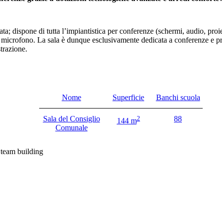
ta; dispone di tutta l’impiantistica per conferenze (schermi, audio, proie
 microfono. La sala è dunque esclusivamente dedicata a conferenze e pre
trazione.
Nome
Superficie
Banchi scuola
Sala del Consiglio
2
88
144 m
Comunale
team building