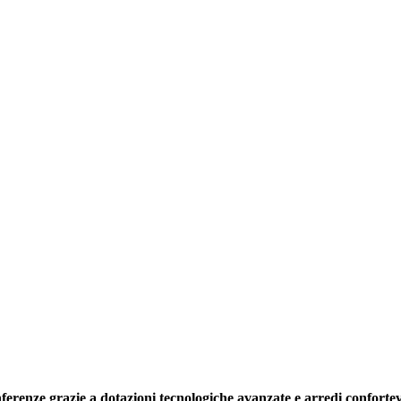
onferenze grazie a dotazioni tecnologiche avanzate e arredi confortev