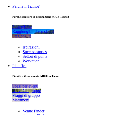
Perché il Ticino?
Perché scegliere la destinazione MICE Ticino?
Sostenibilità
Raggiungibilità e mobilità
Stagionalità
Ispirazioni
Success stories
Settori di punta
Workation
Pianifica
Pianifica il tuo evento MICE in Ticino
Spazi per eventi
Attività di gruppo
Viaggi di gruppo
Matrimoni
Venue Finder