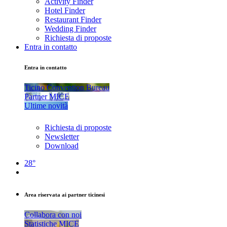
Activity Finder
Hotel Finder
Restaurant Finder
Wedding Finder
Richiesta di proposte
Entra in contatto
Entra in contatto
Ticino Convention Bureau
Partner MICE
Ultime novità
Richiesta di proposte
Newsletter
Download
28°
Area riservata ai partner ticinesi
Collabora con noi
Statistiche MICE