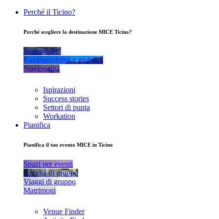
Perché il Ticino?
Perché scegliere la destinazione MICE Ticino?
Sostenibilità
Raggiungibilità e mobilità
Stagionalità
Ispirazioni
Success stories
Settori di punta
Workation
Pianifica
Pianifica il tuo evento MICE in Ticino
Spazi per eventi
Attività di gruppo
Viaggi di gruppo
Matrimoni
Venue Finder