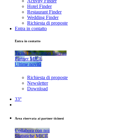
Activity Finder
Hotel Finder
Restaurant Finder
Wedding Finder
Richiesta di proposte
Entra in contatto
Entra in contatto
Ticino Convention Bureau
Partner MICE
Ultime novità
Richiesta di proposte
Newsletter
Download
33°
Area riservata ai partner ticinesi
Collabora con noi
Statistiche MICE